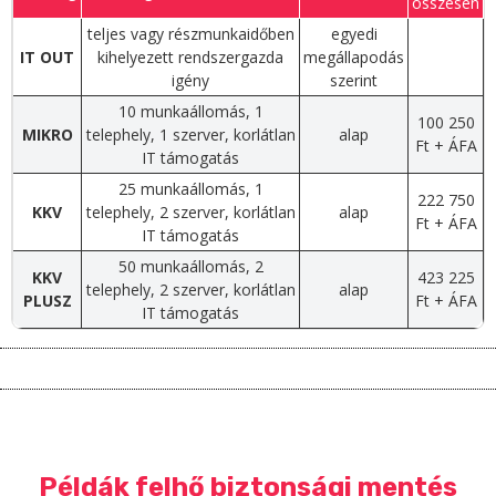
összesen
teljes vagy részmunkaidőben
egyedi
IT OUT
kihelyezett rendszergazda
megállapodás
igény
szerint
10 munkaállomás, 1
100 250
MIKRO
telephely, 1 szerver, korlátlan
alap
Ft + ÁFA
IT támogatás
25 munkaállomás, 1
222 750
KKV
telephely, 2 szerver, korlátlan
alap
Ft + ÁFA
IT támogatás
50 munkaállomás, 2
KKV
423 225
telephely, 2 szerver, korlátlan
alap
PLUSZ
Ft + ÁFA
IT támogatás
Példák felhő biztonsági mentés