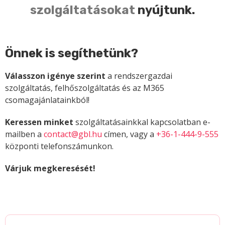
szolgáltatásokat
nyújtunk.
Önnek is segíthetünk?
Válasszon igénye szerint
a rendszergazdai
szolgáltatás, felhőszolgáltatás és az M365
csomagajánlatainkból!
Keressen minket
szolgáltatásainkkal kapcsolatban e-
mailben a
contact@gbl.hu
címen, vagy a
+36-1-444-9-555
központi telefonszámunkon.
Várjuk megkeresését!