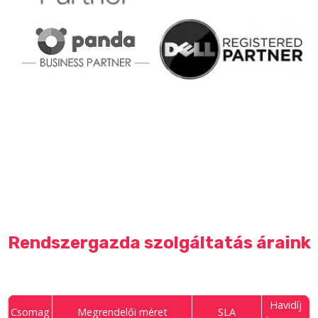
Rendszergazda szolgáltatás áraink
Havidíj
Csomag
Megrendelői méret
SLA