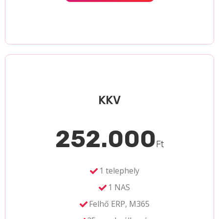
KKV
252.000
Ft
1 telephely
1 NAS
Felhő ERP, M365