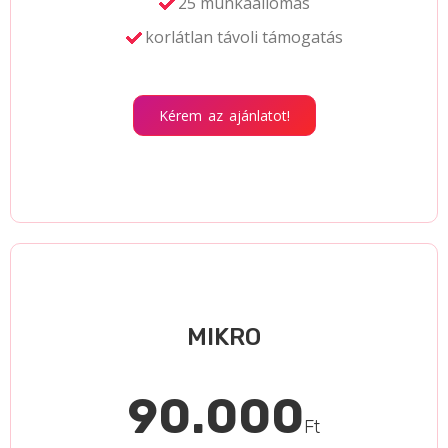
25 munkaállomás
korlátlan távoli támogatás
Kérem az ajánlatot!
MIKRO
90.000
Ft