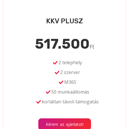
KKV PLUSZ
517.500
Ft
2 telephely
2 szerver
M365
50 munkaállomás
korlátlan távoli támogatás
Kérem az ajánlatot!