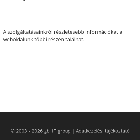
A szolgáltatásainkról részletesebb információkat a
weboldalunk többi részén találhat.
© 2003 - 2026 gbl IT group
|
Adatkezelési tájékoztató