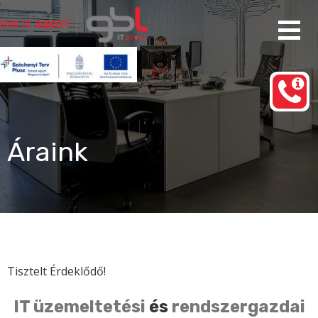
Ugrás
a
tartalomhoz
Rendszergazda Szolgáltatás Budapest
gbl IT group
Áraink
Tisztelt Érdeklődő!
IT üzemeltetési
és
rendszergazdai