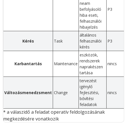
neam
befolyásoló
P3
hiba eseti,
felhasználói
hibajelzés
általános
Kérés
Task
felhasználói
P3
kérés
eszközök,
rendszerek
Karbantartás
Maintenance
nincs
naprakészen
tartása
tervezést
igénylő
Változásmenedzsment
Change
fejlesztési,
nincs
bővítési
feladatok
* a válaszidő a feladat operatív feldolgozásának
megkezdésére vonatkozik