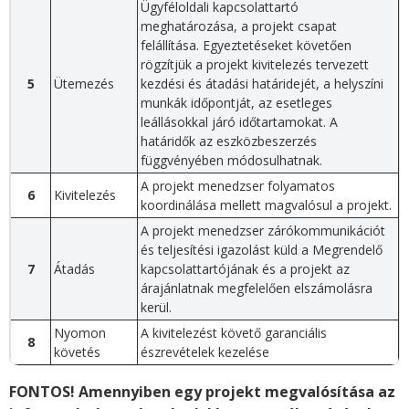
Ügyféloldali kapcsolattartó
meghatározása, a projekt csapat
felállítása. Egyeztetéseket követően
rögzítjük a projekt kivitelezés tervezett
5
Ütemezés
kezdési és átadási határidejét, a helyszíni
munkák időpontját, az esetleges
leállásokkal járó időtartamokat. A
határidők az eszközbeszerzés
függvényében módosulhatnak.
A projekt menedzser folyamatos
6
Kivitelezés
koordinálása mellett magvalósul a projekt.
A projekt menedzser zárókommunikációt
és teljesítési igazolást küld a Megrendelő
7
Átadás
kapcsolattartójának és a projekt az
árajánlatnak megfelelően elszámolásra
kerül.
Nyomon
A kivitelezést követő garanciális
8
követés
észrevételek kezelése
FONTOS! Amennyiben egy projekt megvalósítása az