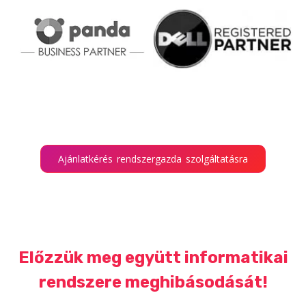
Ajánlatkérés rendszergazda szolgáltatásra
Előzzük meg együtt informatikai
rendszere meghibásodását!