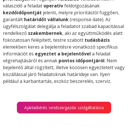
válaszidő a feladat
operatív
feldolgozásának
kezdőidőpontját
jelenti, melyre prioritástól függően,
garantált
határidőt vállalunk
(response date). Az
ügyfélszolgálat delegálja a feladatot szabad kapacitással
rendelkező
szakembernek
, aki az együttműködés alatt
fokozatosan felépített, testre szabott
tudásbázis
elemekben keres a bejelentésre vonatkozó specifikus
információt és
egyeztet a bejelentővel
a feladat
végrehajtásáról és annak
pontos időpontjáról
. Nem
bejelentő által rögzített, illetve közösen egyeztetett vagy
kiszállással járó feladatoknak határideje van. Ilyen
például a karbantartás, eszköz beszerelés, szerviz.
Ajánlatkérés rendszergazda szolgáltatásra