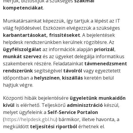
mérjük, biztosítjuk a szükséges
szakmai
kompetenciákat
.
Munkatársainkat képezzük, így tartjuk a lépést az IT
világ fejlődésével. Eszközein elvégezzük a szükséges
karbantartásokat, frissítéseket
. A bejelentések
helpdesk rendszerünkben kerülnek rögzítésre. Az
ügyfélszolgálat
az információk alapján
priorizál
,
munkát szervez
és az ügyeket delegálja informatikus
szakemberek részére. Feladatainkat
távmenedzsment
rendszerünk
segítségével
távolról
vagy egyeztetett
időpontban a
helyszínen
,
kiszállás
keretén belül
hajtjuk végre.
Központi hibák bejelentésére
ügyeletünk
munkaidőn
kívül
is elérhető. Teljeskörű
adminisztráció
készül,
melyet ügyfeleink a
Self-Service Portalon
(
https://helpdesk.gbl.hu
) bármikor, illetve havonta, a
megküldött
teljesítési riportból
érhetnek el.