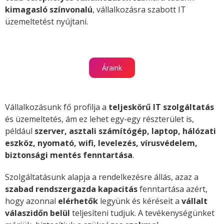
kimagasló színvonalú
, vállalkozásra szabott IT
üzemeltetést nyújtani.
Áraink
Vállalkozásunk fő profilja a
teljeskörű IT szolgáltatás
és üzemeltetés, ám ez lehet egy-egy részterület is,
például
szerver, asztali számítógép, laptop, hálózati
eszköz, nyomató, wifi, levelezés, vírusvédelem,
biztonsági mentés fenntartása
.
Szolgáltatásunk alapja a rendelkezésre állás, azaz a
szabad rendszergazda kapacitás
fenntartása azért,
hogy azonnal
elérhetők
legyünk és kéréseit a
vállalt
válaszidőn belül
teljesíteni tudjuk. A tevékenységünket