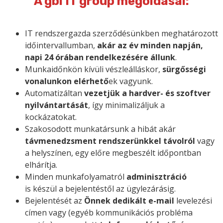
A gbl IT group megoldásai:
IT rendszergazda szerződésünkben meghatározott
időintervallumban,
akár az év minden napján,
napi 24 órában rendelkezésére állunk
.
Munkaidőnkön kívüli vészleálláskor,
sürgősségi
vonalunkon
elérhető
ek vagyunk.
Automatizáltan
vezetjük a hardver- és szoftver
nyilvántartását
, így minimalizáljuk a
kockázatokat.
Szakosodott munkatársunk a hibát akár
távmenedzsment rendszerünkkel távolról
vagy
a helyszínen, egy előre megbeszélt időpontban
elhárítja.
Minden munkafolyamatról
adminisztráció
is készül a bejelentéstől az ügylezárásig.
Bejelentését az
Önnek dedikált e-mail
levelezési
címen vagy (egyéb kommunikációs probléma