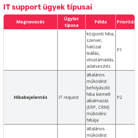
IT support ügyek típusai
Ügylet
Megnevezés
Példa
Prioritás
típusa
központi hiba,
szerver,
hálózat
P1
leállás,
vírustámadás,
adatvesztés
általános
működést
befolyásoló
hiba kiemelt
Hibabejelentés
IT request
P2
alkalmazás
(ERP, CRM)
működési
hibája
általános
működést