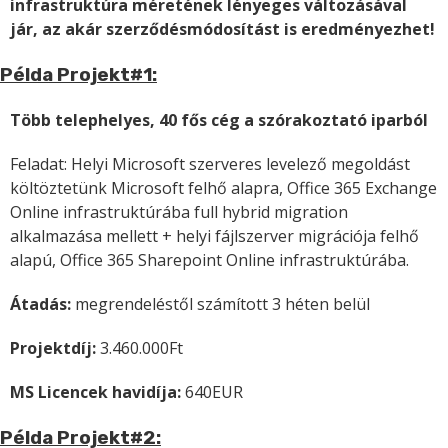
infrastruktúra méretének lényeges változásával
jár, az akár szerződésmódosítást is eredményezhet!
Példa Projekt#1:
Több telephelyes, 40 fős cég a szórakoztató iparból
Feladat: Helyi Microsoft szerveres levelező megoldást
költöztetünk Microsoft felhő alapra, Office 365 Exchange
Online infrastruktúrába full hybrid migration
alkalmazása mellett + helyi fájlszerver migrációja felhő
alapú, Office 365 Sharepoint Online infrastruktúrába.
Átadás:
megrendeléstől számított 3 héten belül
Projektdíj:
3.460.000Ft
MS Licencek havidíja:
640EUR
Példa Projekt#2: