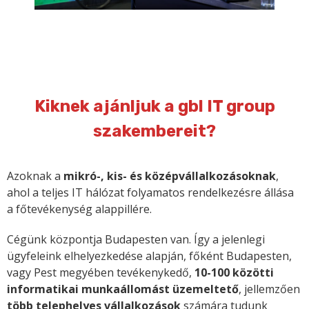
Kiknek ajánljuk a gbl IT group
szakembereit?
Azoknak a
mikró-, kis- és középvállalkozásoknak
,
ahol a teljes IT hálózat folyamatos rendelkezésre állása
a főtevékenység alappillére.
Cégünk központja Budapesten van. Így a jelenlegi
ügyfeleink elhelyezkedése alapján, főként Budapesten,
vagy Pest megyében tevékenykedő,
10-100 közötti
informatikai munkaállomást üzemeltető
, jellemzően
több telephelyes vállalkozások
számára tudunk