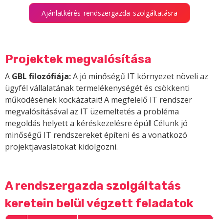
Ajánlatkérés rendszergazda szolgáltatásra
Projektek megvalósítása
A
GBL filozófiája:
A jó minőségű IT környezet növeli az
ügyfél vállalatának termelékenységét és csökkenti
működésének kockázatait! A megfelelő IT rendszer
megvalósításával az IT üzemeltetés a probléma
megoldás helyett a kéréskezelésre épül! Célunk jó
minőségű IT rendszereket építeni és a vonatkozó
projektjavaslatokat kidolgozni.
A rendszergazda szolgáltatás
keretein belül végzett feladatok