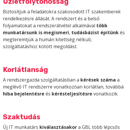
Üzletfolytonosság
Biztosítjuk a feladatokra szakosodott IT szakemberek
rendelkezésre állását. A rendszert és a belső
folyamatokat a rendszerátvétel alkalmával
több
munkatársunk is megismeri
,
tudásbázist építünk
és
megteremtjük a humán kitettség nélküli,
szolgáltatáshoz kötött megoldást.
Korlátlanság
A rendszergazda szolgáltatásban a
kérések száma
a
meglévő IT rendszerre vonatkozóan korlátlan, továbbá
hiba bejelentésre
és
kérésteljesítésre
vonatkozik.
Szaktudás
Új IT munkatárs
kiválasztásakor
a GBL több lépcsős