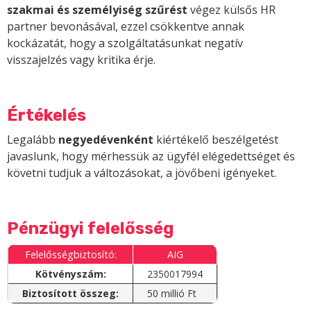
szakmai és személyiség szűrést
végez külsős HR
partner bevonásával, ezzel csökkentve annak
kockázatát, hogy a szolgáltatásunkat negatív
visszajelzés vagy kritika érje.
Értékelés
Legalább
negyedévenként
kiértékelő beszélgetést
javaslunk, hogy mérhessük az ügyfél elégedettséget és
követni tudjuk a változásokat, a jövőbeni igényeket.
Pénzügyi felelősség
Felelősségbiztosító:
AIG
Kötvényszám:
2350017994
Biztosított összeg:
50 millió Ft