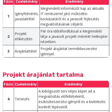
Fázis
Cselekmény
Eredmény
Megrendelő információt kap az aktuális
Igényfelmérés,
IT rendszerrel járó működési
1
javaslattétel
kockázatáról és a javasolt fejlesztés
megvalósításának céljáról.
Pár óra időráfordítással a Megrendelő
Projekt
2
látja a javasolt projekt méretét helikopter
előkészítés
nézetben.
Projekt árajánlat termékbeszerzési
3
Árajánlattétel
igénnyel.
Projekt árajánlat tartalma
Fázis
Cselekmény
Eredmény
A kidolgozott terv teljes képet ad a
megvalósítás előfeltételeiről,
4
Tervezés
eszközbeszerzési igényről és a kivitelezés
konkrét lépéseiről.