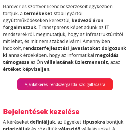
Hardver és szoftver licenc beszerzéseit egykézben
tartjuk, a
termékeket
stabil gyártói
együttműködéseken keresztül,
kedvező áron
forgalmazzuk
. Transzparens képet adunk az IT
rendszerekről, megmutatjuk, hogy az infrastruktúrától
mit lehet, és mit nem szabad elvárni. Amennyiben
indokolt,
rendszerfejlesztési javaslatokat dolgozunk
ki
annak érdekében, hogy az informatikai
megoldás
támogassa
az Ön
vállalatának üzletmenetét
, azaz
értéket képviseljen
.
Ajánlatkérés rendszergazda szolgáltatásra
Bejelentések kezelése
A kéréseket
definiáljuk
, az ügyeket
típusokra
bontjuk,
priorizáljuk
és rögzítjük
válaszidő
vállalásunkat. A