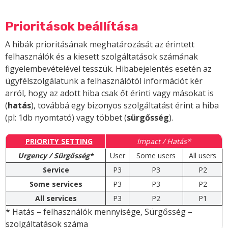
Prioritások beállítása
A hibák prioritásának meghatározását az érintett
felhasználók és a kiesett szolgáltatások számának
figyelembevételével tesszük. Hibabejelentés esetén az
ügyfélszolgálatunk a felhasználótól információt kér
arról, hogy az adott hiba csak őt érinti vagy másokat is
(
hatás
), továbbá egy bizonyos szolgáltatást érint a hiba
(pl: 1db nyomtató) vagy többet (
sürgősség
).
PRIORITY SETTING
Impact / Hatás*
Urgency / Sürgősség*
User
Some users
All users
Service
P3
P3
P2
Some services
P3
P3
P2
All services
P3
P2
P1
* Hatás – felhasználók mennyisége, Sürgősség –
szolgáltatások száma