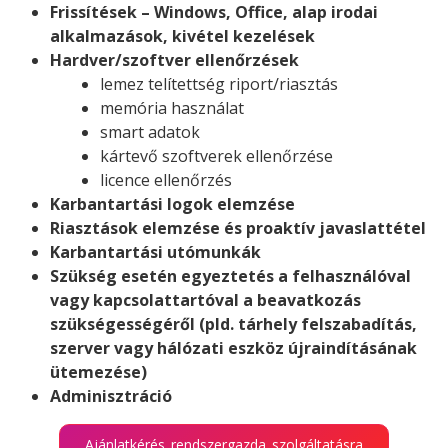
Frissítések – Windows, Office, alap irodai
alkalmazások, kivétel kezelések
Hardver/szoftver ellenőrzések
lemez telítettség riport/riasztás
memória használat
smart adatok
kártevő szoftverek ellenőrzése
licence ellenőrzés
Karbantartási logok elemzése
Riasztások elemzése és proaktív javaslattétel
Karbantartási utómunkák
Szükség esetén egyeztetés a felhasználóval
vagy kapcsolattartóval a beavatkozás
szükségességéről (pld. tárhely felszabadítás,
szerver vagy hálózati eszköz újraindításának
ütemezése)
Adminisztráció
Ajánlatkérés rendszergazda szolgáltatásra