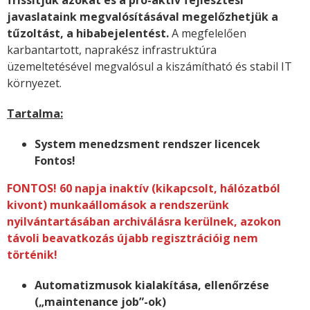
frissítjük azokat és a pro-aktív fejlesztési
javaslataink megvalósításával megelőzhetjük a
tűzoltást, a hibabejelentést.
A megfelelően
karbantartott, naprakész infrastruktúra
üzemeltetésével megvalósul a kiszámítható és stabil IT
környezet.
Tartalma:
System menedzsment rendszer licencek
Fontos!
FONTOS! 60 napja inaktív (kikapcsolt, hálózatból
kivont) munkaállomások a rendszerünk
nyilvántartásában archiválásra kerülnek, azokon
távoli beavatkozás újabb regisztrációig nem
történik!
Automatizmusok kialakítása, ellenőrzése
(„maintenance job”-ok)