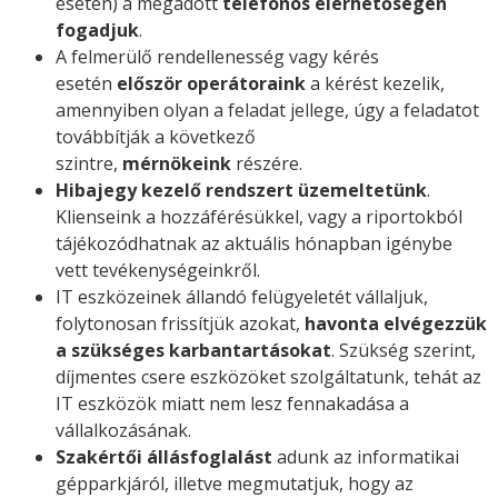
esetén) a megadott
telefonos elérhetőségen
fogadjuk
.
A felmerülő rendellenesség vagy kérés
esetén
először operátoraink
a kérést kezelik,
amennyiben olyan a feladat jellege, úgy a feladatot
továbbítják a következő
szintre,
mérnökeink
részére.
Hibajegy kezelő rendszert üzemeltetünk
.
Klienseink a hozzáférésükkel, vagy a riportokból
tájékozódhatnak az aktuális hónapban igénybe
vett tevékenységeinkről.
IT eszközeinek állandó felügyeletét vállaljuk,
folytonosan frissítjük azokat,
havonta elvégezzük
a szükséges karbantartásokat
. Szükség szerint,
díjmentes csere eszközöket szolgáltatunk, tehát az
IT eszközök miatt nem lesz fennakadása a
vállalkozásának.
Szakértői állásfoglalást
adunk az informatikai
gépparkjáról, illetve megmutatjuk, hogy az