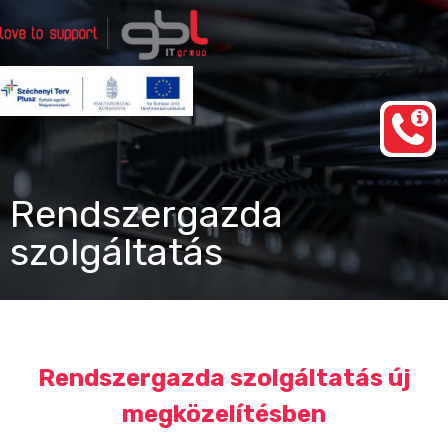
Ugrás
a
tartalomhoz
Rendszergazda Szolgáltatás Budapest
gbl IT group
Rendszergazda
szolgáltatás
Rendszergazda szolgáltatás új
megközelítésben