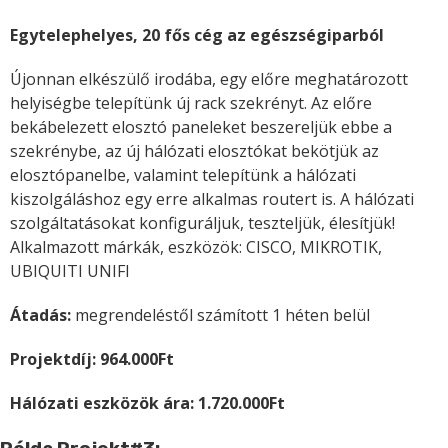
Egytelephelyes, 20 fős cég az egészségiparból
Újonnan elkészülő irodába, egy előre meghatározott
helyiségbe telepítünk új rack szekrényt. Az előre
bekábelezett elosztó paneleket beszereljük ebbe a
szekrénybe, az új hálózati elosztókat bekötjük az
elosztópanelbe, valamint telepítünk a hálózati
kiszolgáláshoz egy erre alkalmas routert is. A hálózati
szolgáltatásokat konfiguráljuk, teszteljük, élesítjük!
Alkalmazott márkák, eszközök: CISCO, MIKROTIK,
UBIQUITI UNIFI
Átadás:
megrendeléstől számított 1 héten belül
Projektdíj: 964.000Ft
Hálózati eszközök ára: 1.720.000Ft