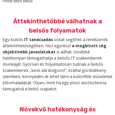
rövid időn belül.
Áttekinthetőbbé válhatnak a
belsős folyamatok
Egy külsős
IT tanácsadás
sokat segíthet a rendszerek
áttekinthetőségében, hisz egyrészt
a megbízott cég
objektívebb javaslatokat
is adhat, továbbá
hatékonyan támogathatja a belsős IT szakemberek
munkáját. Gyorsan és folyamatosan tudnak a belsős
szakemberek „keze alá dolgozni”, ezáltal gördülékeny
ütemben, könnyedén át lehet látni a különféle műveletek
előrehaladását. Olyan, mint ha egy plusz asszisztencia
támogatná a belső csapatot.
Növekvő hatékonyság és