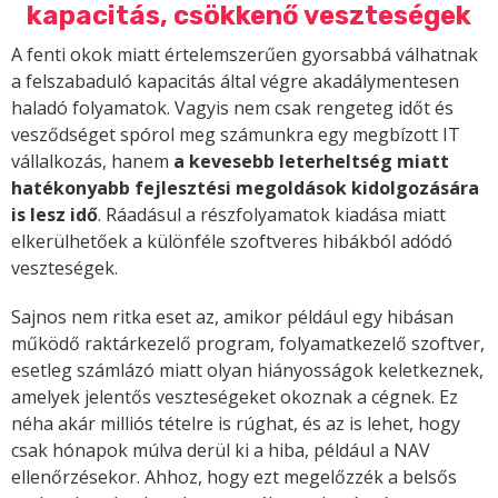
kapacitás, csökkenő veszteségek
A fenti okok miatt értelemszerűen gyorsabbá válhatnak
a felszabaduló kapacitás által végre akadálymentesen
haladó folyamatok. Vagyis nem csak rengeteg időt és
vesződséget spórol meg számunkra egy megbízott IT
vállalkozás, hanem
a kevesebb leterheltség miatt
hatékonyabb fejlesztési megoldások kidolgozására
is lesz idő
. Ráadásul a részfolyamatok kiadása miatt
elkerülhetőek a különféle szoftveres hibákból adódó
veszteségek.
Sajnos nem ritka eset az, amikor például egy hibásan
működő raktárkezelő program, folyamatkezelő szoftver,
esetleg számlázó miatt olyan hiányosságok keletkeznek,
amelyek jelentős veszteségeket okoznak a cégnek. Ez
néha akár milliós tételre is rúghat, és az is lehet, hogy
csak hónapok múlva derül ki a hiba, például a NAV
ellenőrzésekor. Ahhoz, hogy ezt megelőzzék a belsős