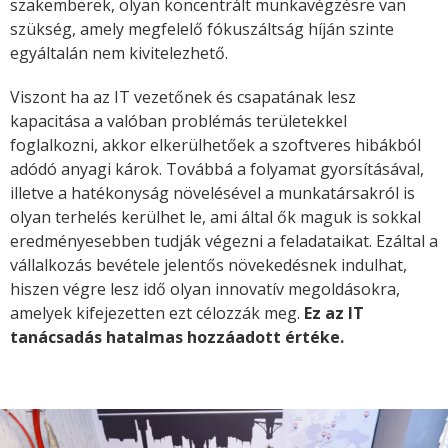
szakemberek, olyan koncentrált munkavégzésre van
szükség, amely megfelelő fókuszáltság híján szinte
egyáltalán nem kivitelezhető.
Viszont ha az IT vezetőnek és csapatának lesz
kapacitása a valóban problémás területekkel
foglalkozni, akkor elkerülhetőek a szoftveres hibákból
adódó anyagi károk. Továbbá a folyamat gyorsításával,
illetve a hatékonyság növelésével a munkatársakról is
olyan terhelés kerülhet le, ami által ők maguk is sokkal
eredményesebben tudják végezni a feladataikat. Ezáltal a
vállalkozás bevétele jelentős növekedésnek indulhat,
hiszen végre lesz idő olyan innovatív megoldásokra,
amelyek kifejezetten ezt célozzák meg.
Ez az IT
tanácsadás hatalmas hozzáadott értéke.