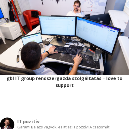
gbl IT group rendszergazda szolgáltatás – love to
support
IT pozitív
Garami Balázs vagyok, ez itt az IT pozitív! A csatornát