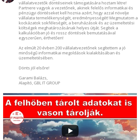
vállalatvezetők döntéseinek támogatására hoztam létre!
Partnere vagyok a vezetőnek, akinek felelős informatikai és
pénzügyi döntéseket kell hoznia azért, hogy azzal növelje
vállalata termelékenységét, eredményességét! Megmutatom a
kockázatok sokféleségét, a beruházások és az üzemeltetési
költségek meghatározásának helyes útját. Segítek a
kalkulációban jó és rossz döntések bemutatásával
egyszerűen, érthetően!
Az elmúlt 20 évben 200 vállalatvezetőnek segítettem a jó
minőségű informatikai megoldások kialakításában és
üzemeltetésében.
Dönts jól elsőre!
Garami Balázs,
Alapító, GBL IT GROUP