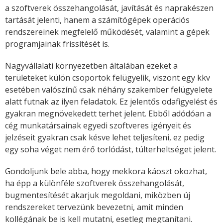
a szoftverek összehangolását, javítását és naprakészen
tartását jelenti, hanem a számítógépek operációs
rendszereinek megfelelő működését, valamint a gépek
programjainak frissítését is.
Nagyvállalati környezetben általában ezeket a
területeket külön csoportok felügyelik, viszont egy kkv
esetében valószínű csak néhány szakember felügyelete
alatt futnak az ilyen feladatok. Ez jelentős odafigyelést és
gyakran megnövekedett terhet jelent. Ebből adódóan a
cég munkatársainak egyedi szoftveres igényeit és
jelzéseit gyakran csak késve lehet teljesíteni, ez pedig
egy soha véget nem érő torlódást, túlterheltséget jelent.
Gondoljunk bele abba, hogy mekkora káoszt okozhat,
ha épp a különféle szoftverek összehangolását,
bugmentesítését akarjuk megoldani, miközben új
rendszereket tervezünk bevezetni, amit minden
kollégának be is kell mutatni, esetleg megtanítani.