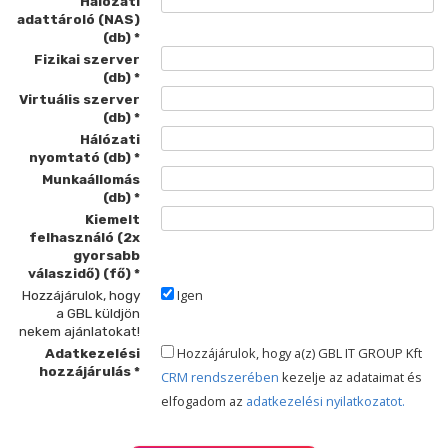
Hálózati
adattároló (NAS)
(db)
Fizikai szerver
(db)
Virtuális szerver
(db)
Hálózati
nyomtató (db)
Munkaállomás
(db)
Kiemelt
felhasználó (2x
gyorsabb
válaszidő) (fő)
Igen
Hozzájárulok, hogy
a GBL küldjön
nekem ajánlatokat!
Hozzájárulok, hogy a(z) GBL IT GROUP Kft
Adatkezelési
hozzájárulás
CRM rendszerében
kezelje az adataimat és
elfogadom az
adatkezelési nyilatkozatot.