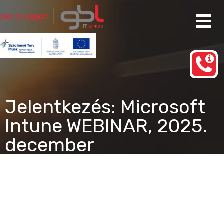
Ugrás
a
tartalomhoz
Rendszergazda Szolgáltatás Budapest
gbl IT group
Jelentkezés: Microsoft
Intune WEBINAR, 2025.
december