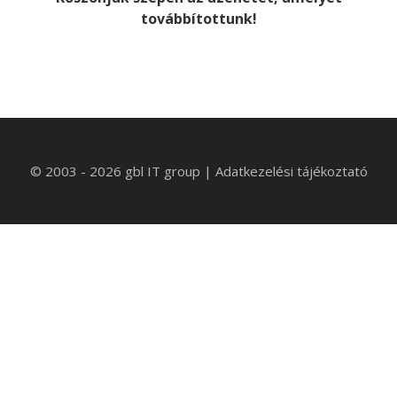
továbbítottunk!
© 2003 - 2026 gbl IT group
|
Adatkezelési tájékoztató