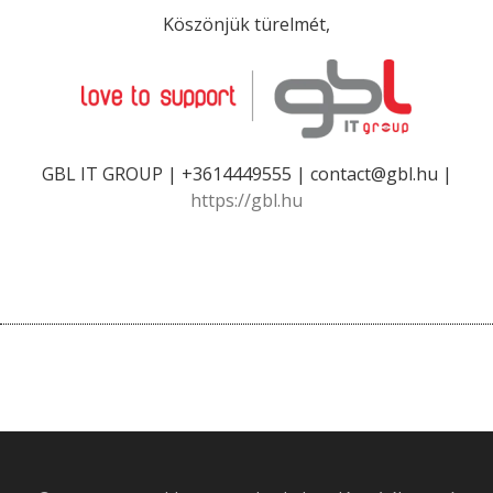
Köszönjük türelmét,
GBL IT GROUP | +3614449555 | contact@gbl.hu |
https://gbl.hu