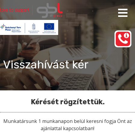
Ugrás
a
tartalomhoz
Rendszergazda Szolgáltatás Budapest
gbl IT group
Visszahívást kér
Kérését rögzítettük.
Munkatársunk 1 munkanapon belül keresni fogja Önt az
ajánlattal kapcsolatban!