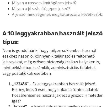
Milyen a rossz számítógépes jelszó?
Milyen a jó számítógépes jelszó?
A jelszó minőségének meghatározói a következők:
A 10 leggyakrabban használt jelszó
típus:
Nem is gondolnánk, hogy milyen sok ember használ
ezekhez hasonló, könnyen kitalálható és feltörhető
jelszavakat, még erősen biztonságkritikus helyeken is,
mint például bankszámlák, adminisztrációs felületek
vagy postafiókok esetében.
„123456”
– Ez a leggyakrabban használt jelszó.
Bizony, létező eset, hogy sokan a fontos adatok
hozzáféréséhez használják ezt a jelszót. Hihetetlen
igaz?
„Jelszó”
– A kreativitás csúcsa, amikor valaki ezt a