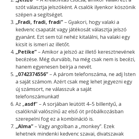
szót választja jelszóként. A csalók ilyenkor köszönik
szépen a segítséget.
„Fradi, fradi, fradi”
– Gyakori, hogy valaki a
kedvenc csapatát vagy játékosát választja jelszó
gyanánt. Ezt sem túl nehéz kitalálni, ha valaki egy
kicsit is ismeri az illetőt.
„Petike”
– Amikor a jelszó az illető keresztnevének
becézése. Még durvább, ha még csak nem is becézi,
hanem egyenesen beírja a nevét.
„0742374556”
– A párom telefonszáma, ne adj Isten
a saját számom. Azért csak meg lehet jegyezni egy
új számsort, ne válasszuk a saját
telefonszámunkat!
Az „
asdf
” – A sorjában leütött 4–5 billentyű, a
csalóknál valószínű az első öt próbálkozásban
szerepelni fog ez a kombináció is.
„Alma”
– Vagy angolban a „monkey”. Ezek
lehetnek mindenki kedvenc szavai, divatszavak