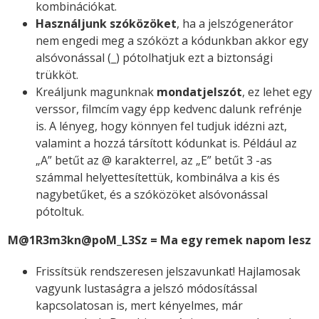
kombinációkat.
Használjunk szóközöket
, ha a jelszógenerátor
nem engedi meg a szóközt a kódunkban akkor egy
alsóvonással (_) pótolhatjuk ezt a biztonsági
trükköt.
Kreáljunk magunknak
mondatjelszót
, ez lehet egy
verssor, filmcím vagy épp kedvenc dalunk refrénje
is. A lényeg, hogy könnyen fel tudjuk idézni azt,
valamint a hozzá társított kódunkat is. Például az
„A” betűt az @ karakterrel, az „E” betűt 3 -as
számmal helyettesítettük, kombinálva a kis és
nagybetűket, és a szóközöket alsóvonással
pótoltuk.
M@1R3m3kn@poM_L3Sz = Ma egy remek napom lesz
Frissítsük rendszeresen jelszavunkat! Hajlamosak
vagyunk lustaságra a jelszó módosítással
kapcsolatosan is, mert kényelmes, már