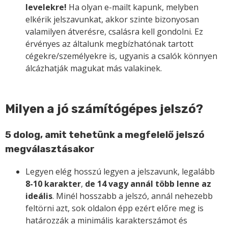
levelekre!
Ha olyan e-mailt kapunk, melyben
elkérik jelszavunkat, akkor szinte bizonyosan
valamilyen átverésre, csalásra kell gondolni. Ez
érvényes az általunk megbízhatónak tartott
cégekre/személyekre is, ugyanis a csalók könnyen
álcázhatják magukat más valakinek.
Milyen a jó számítógépes jelszó?
5 dolog, amit tehetünk a megfelelő jelszó
megválasztásakor
Legyen elég hosszú legyen a jelszavunk, legalább
8-10 karakter
,
de 14 vagy annál több lenne az
ideális
. Minél hosszabb a jelszó, annál nehezebb
feltörni azt, sok oldalon épp ezért előre meg is
határozzák a minimális karakterszámot és