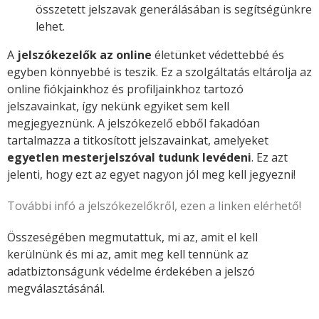
összetett jelszavak generálásában is segítségünkre
lehet.
A
jelszókezelők az online
életünket védettebbé és
egyben könnyebbé is teszik. Ez a szolgáltatás eltárolja az
online fiókjainkhoz és profiljainkhoz tartozó
jelszavainkat, így nekünk egyiket sem kell
megjegyeznünk. A jelszókezelő ebből fakadóan
tartalmazza a titkosított jelszavainkat, amelyeket
egyetlen mesterjelszóval tudunk levédeni
. Ez azt
jelenti, hogy ezt az egyet nagyon jól meg kell jegyezni!
További infó a jelszókezelőkről, ezen a linken elérhető!
Összeségében megmutattuk, mi az, amit el kell
kerülnünk és mi az, amit meg kell tennünk az
adatbiztonságunk védelme érdekében a jelszó
megválasztásánál.