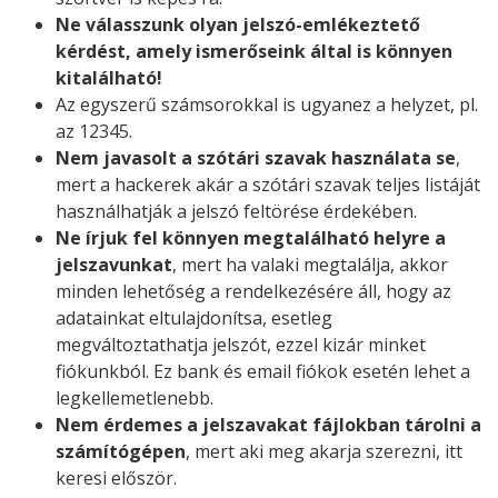
Ne válasszunk olyan jelszó-emlékeztető
kérdést, amely ismerőseink által is könnyen
kitalálható!
Az egyszerű számsorokkal is ugyanez a helyzet, pl.
az 12345.
Nem javasolt a szótári szavak használata se
,
mert a hackerek akár a szótári szavak teljes listáját
használhatják a jelszó feltörése érdekében.
Ne írjuk fel könnyen megtalálható helyre a
jelszavunkat
, mert ha valaki megtalálja, akkor
minden lehetőség a rendelkezésére áll, hogy az
adatainkat eltulajdonítsa, esetleg
megváltoztathatja jelszót, ezzel kizár minket
fiókunkból. Ez bank és email fiókok esetén lehet a
legkellemetlenebb.
Nem érdemes a jelszavakat fájlokban tárolni a
számítógépen
, mert aki meg akarja szerezni, itt
keresi először.