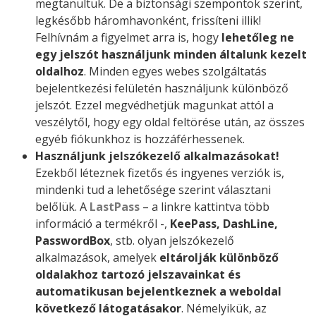
megtanultuk. De a biztonsági szempontok szerint,
legkésőbb háromhavonként, frissíteni illik!
Felhívnám a figyelmet arra is, hogy
lehetőleg ne
egy jelszót használjunk minden általunk kezelt
oldalhoz
. Minden egyes webes szolgáltatás
bejelentkezési felületén használjunk különböző
jelszót. Ezzel megvédhetjük magunkat attól a
veszélytől, hogy egy oldal feltörése után, az összes
egyéb fiókunkhoz is hozzáférhessenek.
Használjunk jelszókezelő alkalmazásokat!
Ezekből léteznek fizetős és ingyenes verziók is,
mindenki tud a lehetősége szerint választani
belőlük. A
LastPass
– a linkre kattintva több
információ a termékről -,
KeePass, DashLine,
PasswordBox
, stb. olyan jelszókezelő
alkalmazások, amelyek
eltárolják különböző
oldalakhoz tartozó jelszavainkat és
automatikusan bejelentkeznek a weboldal
következő látogatásakor
. Némelyikük, az