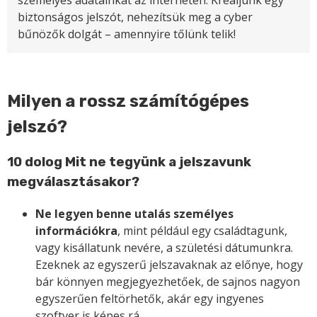
biztonságos jelszót, nehezítsük meg a cyber
bűnözők dolgát – amennyire tőlünk telik!
Milyen a rossz számítógépes
jelszó?
10 dolog Mit ne tegyünk a jelszavunk
megválasztásakor?
Ne legyen benne utalás személyes
információkra
, mint például egy családtagunk,
vagy kisállatunk nevére, a születési dátumunkra.
Ezeknek az egyszerű jelszavaknak az előnye, hogy
bár könnyen megjegyezhetőek, de sajnos nagyon
egyszerűen feltörhetők, akár egy ingyenes
szoftver is képes rá.