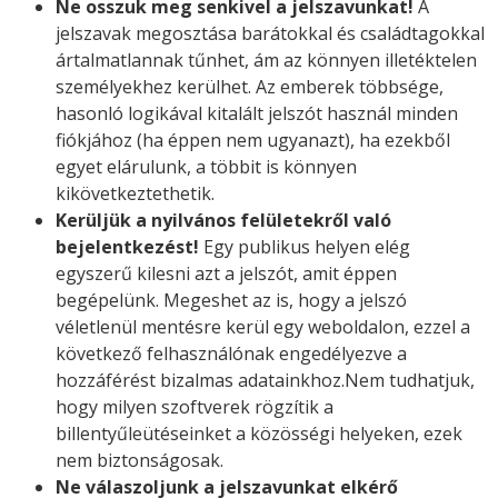
Ne osszuk meg senkivel a jelszavunkat!
A
jelszavak megosztása barátokkal és családtagokkal
ártalmatlannak tűnhet, ám az könnyen illetéktelen
személyekhez kerülhet. Az emberek többsége,
hasonló logikával kitalált jelszót használ minden
fiókjához (ha éppen nem ugyanazt), ha ezekből
egyet elárulunk, a többit is könnyen
kikövetkeztethetik.
Kerüljük a nyilvános felületekről való
bejelentkezést!
Egy publikus helyen elég
egyszerű kilesni azt a jelszót, amit éppen
begépelünk. Megeshet az is, hogy a jelszó
véletlenül mentésre kerül egy weboldalon, ezzel a
következő felhasználónak engedélyezve a
hozzáférést bizalmas adatainkhoz.Nem tudhatjuk,
hogy milyen szoftverek rögzítik a
billentyűleütéseinket a közösségi helyeken, ezek
nem biztonságosak.
Ne válaszoljunk a jelszavunkat elkérő