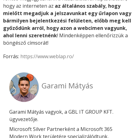
hogy az interneten az
az általános szabály, hogy
mielőtt megadjuk a jelszavunkat egy űrlapon vagy
bármilyen bejelentkezési felületen, előbb meg kell
győződünk arról, hogy azon a webcímen vagyunk,
ahol lenni szeretnénk
! Mindenképpen ellenőrizzük a
böngésző címsorát!
Forrás:
https://www.weblap.ro/
Garami Mátyás
Garami Mátyás vagyok, a GBL IT GROUP KFT.
ügyvezetője.
Microsoft Silver Partnerként a Microsoft 365
Modern Work területére specializálódtunk,