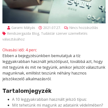
Garami Mátyás
2021.07.27.
Nincs hozzászólás
Rendszergazda Blog
,
Tudástár szerver üzemeltetés
választásához
Olvasási idő:
4
perc
Ebben a bejegyzésünkben bemutatjuk a tíz
leggyakrabban használt jelszótípust, továbbá azt, hogy
mit tegyünk és mit ne tegyünk, amikor jelszót választunk
magunknak, említést teszünk néhány hasznos
jelszókezelő alkalmazásról.
Tartalomjegyzék
A 10 leggyakrabban használt jelszó típus:
Mit tehetünk mi magunk az adataink védelmében?