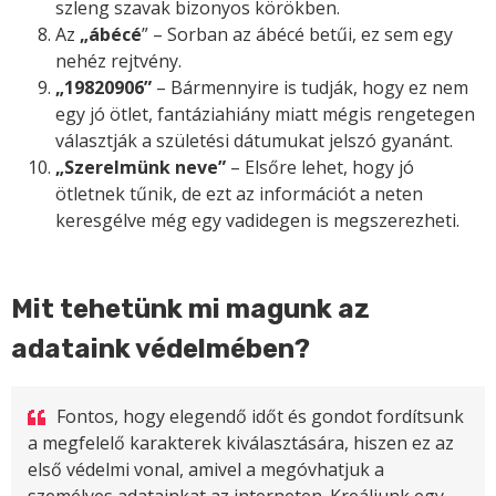
szleng szavak bizonyos körökben.
Az
„ábécé
” – Sorban az ábécé betűi, ez sem egy
nehéz rejtvény.
„19820906”
– Bármennyire is tudják, hogy ez nem
egy jó ötlet, fantáziahiány miatt mégis rengetegen
választják a születési dátumukat jelszó gyanánt.
„Szerelmünk neve”
– Elsőre lehet, hogy jó
ötletnek tűnik, de ezt az információt a neten
keresgélve még egy vadidegen is megszerezheti.
Mit tehetünk mi magunk az
adataink védelmében?
Fontos, hogy elegendő időt és gondot fordítsunk
a megfelelő karakterek kiválasztására, hiszen ez az
első védelmi vonal, amivel a megóvhatjuk a
személyes adatainkat az interneten. Kreáljunk egy