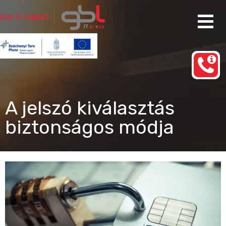
Ugrás
a
tartalomhoz
Rendszergazda Szolgáltatás Budapest
gbl IT group
A jelszó kiválasztás
biztonságos módja