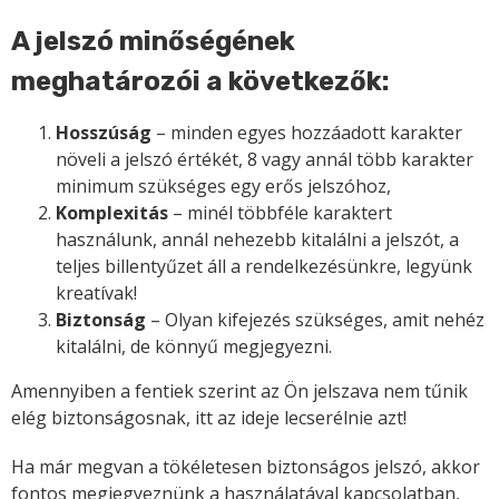
A jelszó minőségének
meghatározói a következők:
Hosszúság
– minden egyes hozzáadott karakter
növeli a jelszó értékét, 8 vagy annál több karakter
minimum szükséges egy erős jelszóhoz,
Komplexitás
– minél többféle karaktert
használunk, annál nehezebb kitalálni a jelszót, a
teljes billentyűzet áll a rendelkezésünkre, legyünk
kreatívak!
Biztonság
– Olyan kifejezés szükséges, amit nehéz
kitalálni, de könnyű megjegyezni.
Amennyiben a fentiek szerint az Ön jelszava nem tűnik
elég biztonságosnak, itt az ideje lecserélnie azt!
Ha már megvan a tökéletesen biztonságos jelszó, akkor
fontos megjegyeznünk a használatával kapcsolatban,