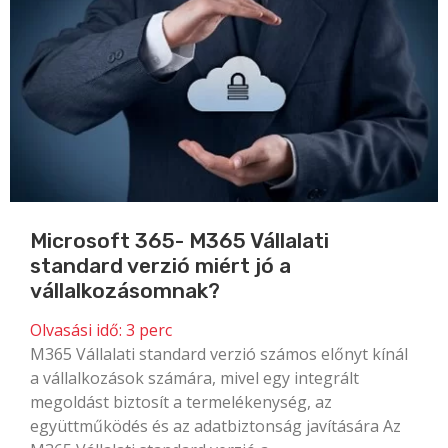
Microsoft 365- M365 Vállalati
standard verzió miért jó a
vállalkozásomnak?
Olvasási idő:
3
perc
M365 Vállalati standard verzió számos előnyt kínál
a vállalkozások számára, mivel egy integrált
megoldást biztosít a termelékenység, az
együttműködés és az adatbiztonság javítására Az