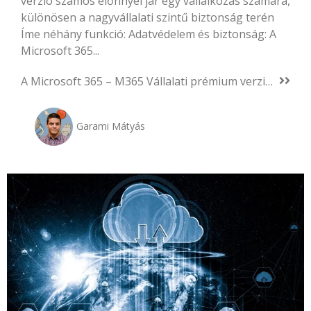
verzió számos előnnyel jár egy vállalkozás számára,
különösen a nagyvállalati szintű biztonság terén
Íme néhány funkció: Adatvédelem és biztonság: A
Microsoft 365...
A Microsoft 365 – M365 Vállalati prémium verzió miért jó a vállalkozásomnak?
Garami Mátyás