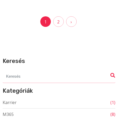
Bejegyzések
1
2
›
lapozása
Keresés
Search
for:
Kategóriák
Karrier
(1)
M365
(8)