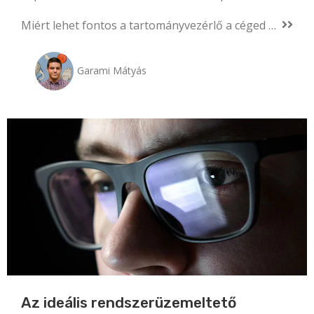
Miért lehet fontos a tartományvezérlő a céged számára?
Garami Mátyás
Az ideális rendszerüzemeltető