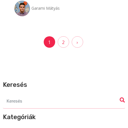
Garami Mátyás
Bejegyzések
1
2
›
lapozása
Keresés
Search
for:
Kategóriák