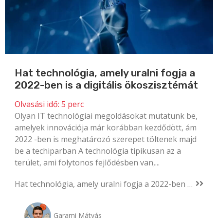
Hat technológia, amely uralni fogja a
2022-ben is a digitális ökoszisztémát
Olvasási idő:
5
perc
Olyan IT technológiai megoldásokat mutatunk be,
amelyek innovációja már korábban kezdődött, ám
2022 -ben is meghatározó szerepet töltenek majd
be a techiparban A technológia tipikusan az a
terület, ami folytonos fejlődésben van,...
Hat technológia, amely uralni fogja a 2022-ben is a digitális ökoszisztémát
Garami Mátyás