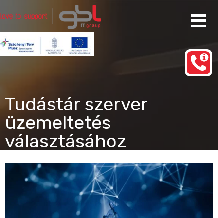
Ugrás
a
tartalomhoz
Rendszergazda Szolgáltatás Budapest
gbl IT group
Tudástár szerver
üzemeltetés
választásához