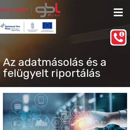
Ugrás
a
tartalomhoz
Rendszergazda Szolgáltatás Budapest
gbl IT group
Az adatmásolás és a
felügyelt riportálás