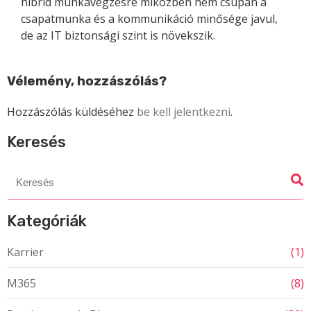
hibrid munkavégzésre miközben nem csupán a
csapatmunka és a kommunikáció minősége javul,
de az IT biztonsági szint is növekszik.
Vélemény, hozzászólás?
Hozzászólás küldéséhez
be kell jelentkezni
.
Keresés
Search
for:
Kategóriák
Karrier
(1)
M365
(8)