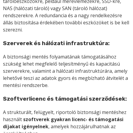
tárolóeszközökre, például merevlemezekre, SSD-kre,
NAS (hálózati tároló) vagy SAN (tároló hálózat)
rendszerekre. A redundancia és a nagy rendelkezésre
állás biztosítása érdekében további eszközöket is be kell
szerezni.
Szerverek és hálózati infrastruktúra:
A biztonsági mentés folyamatának támogatásához
szükség lehet megfelelő teljesítményű és kapacitású
szerverekre, valamint a hálózati infrastruktúrára, amely
lehetővé teszi az adatok gyors és megbízható átvitelét a
mentési rendszerbe.
Szoftverlicenc és támogatási szerződések:
A strukturált, felügyelt, riportoló biztonsági mentéshez
használt
szoftverek gyakran licenc- és támogatási
díjakat igényelnek
, amelyek hozzájárulhatnak az