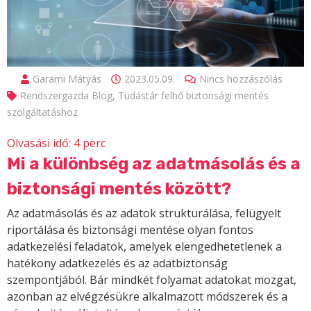
Garami Mátyás
2023.05.09.
Nincs hozzászólás
Rendszergazda Blog
,
Tudástár felhő biztonsági mentés
szolgáltatáshoz
Olvasási idő:
4
perc
Mi a különbség az adatmásolás és a
biztonsági mentés között?
Az adatmásolás és az adatok strukturálása, felügyelt
riportálása és biztonsági mentése olyan fontos
adatkezelési feladatok, amelyek elengedhetetlenek a
hatékony adatkezelés és az adatbiztonság
szempontjából. Bár mindkét folyamat adatokat mozgat,
azonban az elvégzésükre alkalmazott módszerek és a