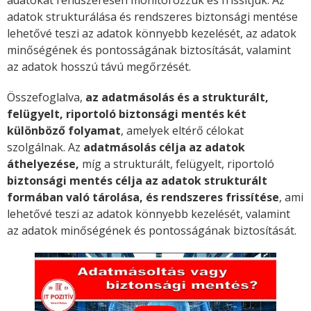
adatokat rendszeresen monitorozzuk és frissítjük. Az
adatok strukturálása és rendszeres biztonsági mentése
lehetővé teszi az adatok könnyebb kezelését, az adatok
minőségének és pontosságának biztosítását, valamint
az adatok hosszú távú megőrzését.
Összefoglalva,
az adatmásolás és a strukturált,
felügyelt, riportoló biztonsági mentés két
különböző folyamat
, amelyek eltérő célokat
szolgálnak. Az
adatmásolás célja az adatok
áthelyezése,
míg a strukturált, felügyelt, riportoló
biztonsági mentés célja az adatok strukturált
formában való tárolása, és rendszeres frissítése
, ami
lehetővé teszi az adatok könnyebb kezelését, valamint
az adatok minőségének és pontosságának biztosítását.