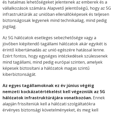
és hatalmas lehetőségeket jelentenek az emberek és a
vállalkozások számára. Alapvető jelentőségű, hogy az 5G
infrastruktúrák az unióban ellenállóképesek és teljesen
biztonságosak legyenek mind technikailag, mind pedig
jogilag.
Az 5G hálózatok esetleges sebezhetősége vagy a
jövőben kiépítendő tagállami hálózatok akár egyikét is
érintő kibertámadás az unió egészére hatással lenne.
Ezért fontos, hogy egységes intézkedések szülessenek
mind tagállami, mind pedig európai szinten, amelyek
képesek biztosítani a hálózatok magas szintű
kiberbiztonságát.
Az egyes tagállamoknak ez év június végéig
nemzeti kockázatértékelést kell végezniük az 5G
hálózatok infrastruktúrájára vonatkozóan.
Ennek
alapján frissíteniük kell a hálózati szolgáltatókra
érvényes biztonsági követelményeket, és meg kell