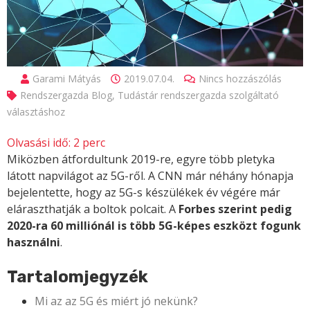
Garami Mátyás
2019.07.04.
Nincs hozzászólás
Rendszergazda Blog
,
Tudástár rendszergazda szolgáltató
választáshoz
Olvasási idő:
2
perc
Miközben átfordultunk 2019-re, egyre több pletyka
látott napvilágot az 5G-ről. A CNN már néhány hónapja
bejelentette, hogy az 5G-s készülékek év végére már
eláraszthatják a boltok polcait. A
Forbes szerint pedig
2020-ra 60 milliónál is több 5G-képes eszközt fogunk
használni
.
Tartalomjegyzék
Mi az az 5G és miért jó nekünk?