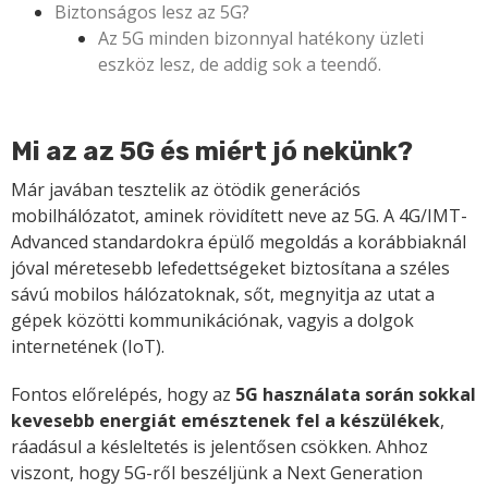
Biztonságos lesz az 5G?
Az 5G minden bizonnyal hatékony üzleti
eszköz lesz, de addig sok a teendő.
Mi az az 5G és miért jó nekünk?
Már javában tesztelik az ötödik generációs
mobilhálózatot, aminek rövidített neve az 5G. A 4G/IMT-
Advanced standardokra épülő megoldás a korábbiaknál
jóval méretesebb lefedettségeket biztosítana a széles
sávú mobilos hálózatoknak, sőt, megnyitja az utat a
gépek közötti kommunikációnak, vagyis a dolgok
internetének (IoT).
Fontos előrelépés, hogy az
5G használata során sokkal
kevesebb energiát emésztenek fel a készülékek
,
ráadásul a késleltetés is jelentősen csökken. Ahhoz
viszont, hogy 5G-ről beszéljünk a Next Generation