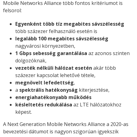
Mobile Networks Alliance több fontos kritériumot is
felsorol:
Egyenként több tíz megabites sávszélesség
több százezer felhasználó esetén is
legalább 100 megabites sávszélesség
nagyvárosi környezetben,
1 Gbps sebesség garantálása
az azonos szinten
dolgozóknak,
vezeték nélküli hálózat esetén
akár több
százezer kapcsolat lehetővé tétele,
megnövelt lefedettség
,
a
spektrális hatékonyság
kiterjesztése,
energiahatékonyabb működés
késleltetés redukálása
az LTE hálózatokhoz
képest.
A Next Generation Mobile Networks Alliance a 2020-as
bevezetési dátumot is nagyon szigorúan igyekszik