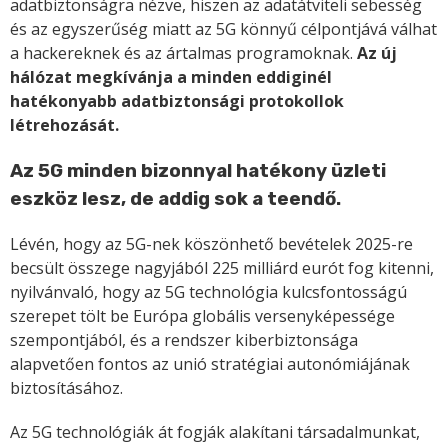
adatbiztonságra nézve, hiszen az adatátviteli sebesség
és az egyszerűség miatt az 5G könnyű célpontjává válhat
a hackereknek és az ártalmas programoknak.
Az új
hálózat megkívánja a minden eddiginél
hatékonyabb adatbiztonsági protokollok
létrehozását.
Az 5G minden bizonnyal hatékony üzleti
eszköz lesz, de addig sok a teendő.
Lévén, hogy az 5G-nek köszönhető bevételek 2025-re
becsült összege nagyjából 225 milliárd eurót fog kitenni,
nyilvánvaló, hogy az 5G technológia kulcsfontosságú
szerepet tölt be Európa globális versenyképessége
szempontjából, és a rendszer kiberbiztonsága
alapvetően fontos az unió stratégiai autonómiájának
biztosításához.
Az 5G technológiák át fogják alakítani társadalmunkat,