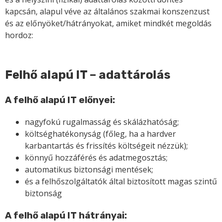
kapcsán, alapul véve az általános szakmai konszenzust
és az előnyöket/hátrányokat, amiket mindkét megoldás
hordoz:
Felhő alapú IT – adattárolás
A felhő alapú IT előnyei:
nagyfokú rugalmasság és skálázhatóság;
költséghatékonyság (főleg, ha a hardver
karbantartás és frissítés költségeit nézzük);
könnyű hozzáférés és adatmegosztás;
automatikus biztonsági mentések;
és a felhőszolgáltatók által biztosított magas szintű
biztonság
A felhő alapú IT hátrányai: