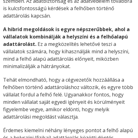
szemben. Az adatbiztonság és az adatvédelem továbbra
is kulcsfontosságú kérdések a felhőben történő
adattárolás kapcsán.
A hibrid megoldások is egyre népszerűbbek, ahol a
vállalatok kombinálják a helyszíni és a felhőalapú
adattárolást.
Ez a megközelítés lehetővé teszi a
vállalatok számára, hogy kihasználják mind a helyszíni,
mind a felhő alapú adattárolás előnyeit, miközben
minimalizálják a hátrányokat.
Tehát elmondható, hogy a cégvezetők hozzáállása a
felhőben történő adattároláshoz változik, és egyre több
vállalat fordul a felhő felé. Ugyanakkor fontos, hogy
minden vállalat saját egyedi igényeit és körülményeit
figyelembe vegye, amikor eldönti, hogy melyik
adattárolási megoldást választja.
Érdemes kiemelni néhány lényeges pontot a felhő alapú
és a helyszíni (fizikai) adattárolás közötti döntés