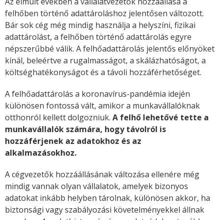
Az elmúlt években a vállalatvezetők hozzáállása a
felhőben történő adattároláshoz jelentősen változott.
Bár sok cég még mindig használja a helyszíni, fizikai
adattárolást, a felhőben történő adattárolás egyre
népszerűbbé válik. A felhőadattárolás jelentős előnyöket
kínál, beleértve a rugalmasságot, a skálázhatóságot, a
költséghatékonyságot és a távoli hozzáférhetőséget.
A felhőadattárolás a koronavírus-pandémia idején
különösen fontossá vált, amikor a munkavállalóknak
otthonról kellett dolgozniuk.
A felhő lehetővé tette a
munkavállalók számára, hogy távolról is
hozzáférjenek az adatokhoz és az
alkalmazásokhoz.
A cégvezetők hozzáállásának változása ellenére még
mindig vannak olyan vállalatok, amelyek bizonyos
adatokat inkább helyben tárolnak, különösen akkor, ha
biztonsági vagy szabályozási követelményekkel állnak