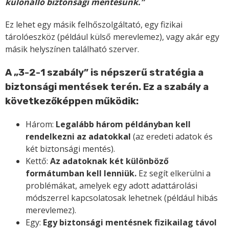
különálló biztonsági mentésünk.”
Ez lehet egy másik felhőszolgáltató, egy fizikai
tárolóeszköz (például külső merevlemez), vagy akár egy
másik helyszínen található szerver.
A „3-2-1 szabály” is népszerű stratégia a
biztonsági mentések terén. Ez a szabály a
következőképpen működik:
Három:
Legalább három példányban kell
rendelkezni az adatokkal
(az eredeti adatok és
két biztonsági mentés).
Kettő:
Az adatoknak két különböző
formátumban kell lenniük.
Ez segít elkerülni a
problémákat, amelyek egy adott adattárolási
módszerrel kapcsolatosak lehetnek (például hibás
merevlemez).
Egy:
Egy biztonsági mentésnek fizikailag távol