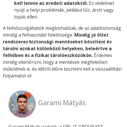
kell lennie az eredeti adatoktól.
Ez védelmet
nyújt a helyi problémák, például tűz, árvíz vagy
lopás ellen.
A felhőszolgáltatók megbízhatóak, de az adatbiztonság
mindig a felhasználó felelőssége.
Mindig jó ötlet
rendszeres biztonsági mentéseket készíteni és
tárolni azokat különböző helyeken, beleértve a
felhőben és a fizikai tárolóeszközökön.
Érdemes
mindig ellenőrizni, hogy a mentések megfelelően
működnek-e, és időről időre tesztelni kell a visszaállítási
folyamatot is!
Garami Mátyás
Garami Mátyás vagyok, a GBL IT GROUP KFT.