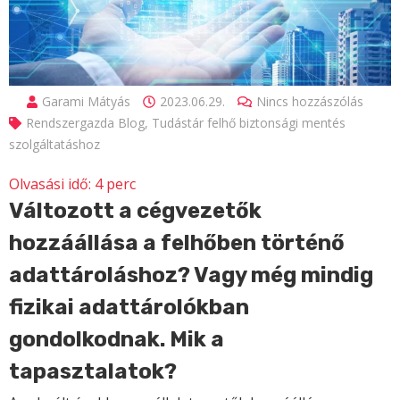
Garami Mátyás
2023.06.29.
Nincs hozzászólás
Rendszergazda Blog
,
Tudástár felhő biztonsági mentés
szolgáltatáshoz
Olvasási idő:
4
perc
Változott a cégvezetők
hozzáállása a felhőben történő
adattároláshoz? Vagy még mindig
fizikai adattárolókban
gondolkodnak. Mik a
tapasztalatok?