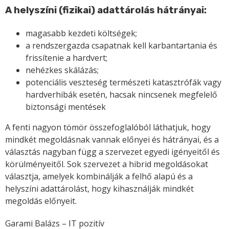
A helyszíni (fizikai) adattárolás hátrányai:
magasabb kezdeti költségek;
a rendszergazda csapatnak kell karbantartania és
frissítenie a hardvert;
nehézkes skálázás;
potenciális veszteség természeti katasztrófák vagy
hardverhibák esetén, hacsak nincsenek megfelelő
biztonsági mentések
A fenti nagyon tömör összefoglalóból láthatjuk, hogy
mindkét megoldásnak vannak előnyei és hátrányai, és a
választás nagyban függ a szervezet egyedi igényeitől és
körülményeitől. Sok szervezet a hibrid megoldásokat
választja, amelyek kombinálják a felhő alapú és a
helyszíni adattárolást, hogy kihasználják mindkét
megoldás előnyeit.
Garami Balázs – IT pozitív