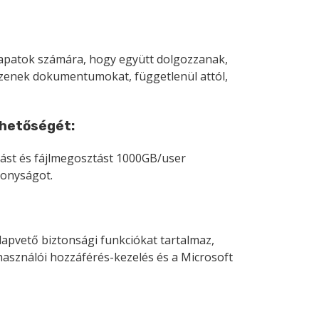
sapatok számára, hogy együtt dolgozzanak,
zenek dokumentumokat, függetlenül attól,
lehetőségét:
lást és fájlmegosztást 1000GB/user
konyságot.
alapvető biztonsági funkciókat tartalmaz,
lhasználói hozzáférés-kezelés és a Microsoft