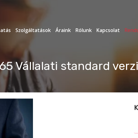
tatás
Szolgáltatások
Áraink
Rólunk
Kapcsolat
Rends
5 Vállalati standard verzi
K
S
fo