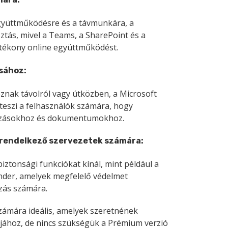
együttműködésre és a távmunkára, a
sztás, mivel a Teams, a SharePoint és a
hatékony online együttműködést.
ásához
:
znak távolról vagy útközben, a Microsoft
é teszi a felhasználók számára, hogy
mazásokhoz és dokumentumokhoz.
 rendelkező szervezetek számára:
biztonsági funkciókat kínál, mint például a
nder, amelyek megfelelő védelmet
ozás számára.
számára ideális, amelyek szeretnének
jához, de nincs szükségük a Prémium verzió