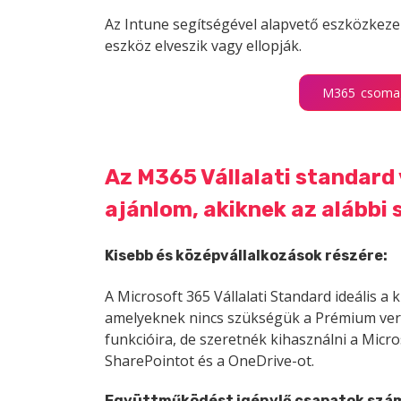
Az Intune segítségével alapvető eszközkezelé
eszköz elveszik vagy ellopják.
M365 csomag
Az M365 Vállalati standard
ajánlom, akiknek az alábbi
Kisebb és középvállalkozások részére:
A Microsoft 365 Vállalati Standard ideális a
amelyeknek nincs szükségük a Prémium verzi
funkcióira, de szeretnék kihasználni a Micro
SharePointot és a OneDrive-ot.
Együttműködést igénylő csapatok szá