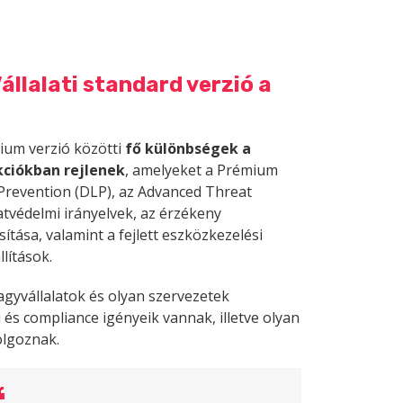
llalati standard verzió a
mium verzió közötti
fő különbségek a
kciókban rejlenek
, amelyeket a Prémium
s Prevention (DLP), az Advanced Threat
atvédelmi irányelvek, az érzékeny
tása, valamint a fejlett eszközkezelési
lítások.
agyvállalatok és olyan szervezetek
és compliance igényeik vannak, illetve olyan
olgoznak.