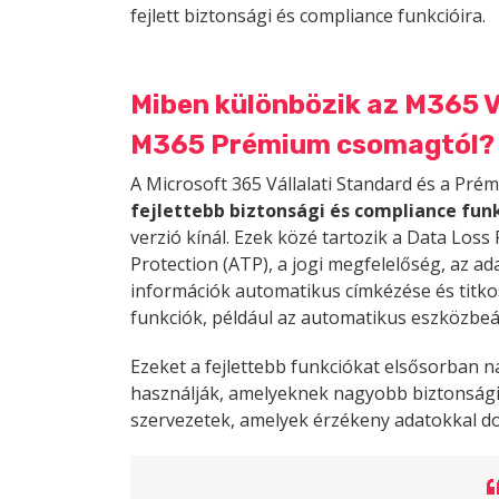
fejlett biztonsági és compliance funkcióira.
Miben különbözik az M365 Vá
M365 Prémium csomagtól?
A Microsoft 365 Vállalati Standard és a Pré
fejlettebb biztonsági és compliance fun
verzió kínál. Ezek közé tartozik a Data Los
Protection (ATP), a jogi megfelelőség, az ad
információk automatikus címkézése és titkosí
funkciók, például az automatikus eszközbeál
Ezeket a fejlettebb funkciókat elsősorban n
használják, amelyeknek nagyobb biztonsági 
szervezetek, amelyek érzékeny adatokkal d