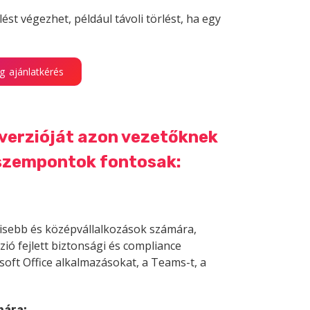
st végezhet, például távoli törlést, ha egy
 ajánlatkérés
 verzióját azon vezetőknek
 szempontok fontosak:
 kisebb és középvállalkozások számára,
ó fejlett biztonsági és compliance
soft Office alkalmazásokat, a Teams-t, a
mára: