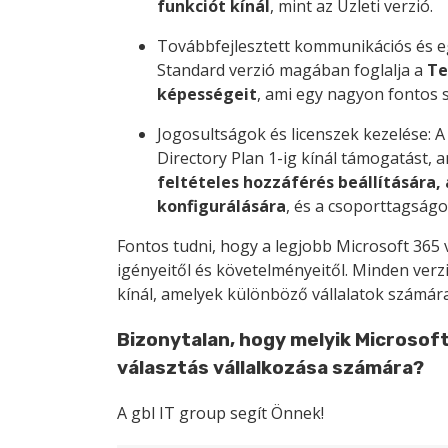
funkciót kínál
, mint az Üzleti verzió.
Továbbfejlesztett kommunikációs és e
Standard verzió magában foglalja a
Te
képességeit
, ami egy nagyon fontos 
Jogosultságok és licenszek kezelése: A 
Directory Plan 1-ig kínál támogatást,
feltételes hozzáférés beállítására,
konfigurálására
, és a csoporttagságo
Fontos tudni, hogy a legjobb Microsoft 365 v
igényeitől és követelményeitől. Minden verz
kínál, amelyek különböző vállalatok számára
Bizonytalan, hogy melyik Microsof
választás vállalkozása számára?
A gbl IT group segít Önnek!