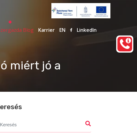
zergazda Blog
Karrier
EN
LinkedIn
ó miért jó a
eresés
earch
r: