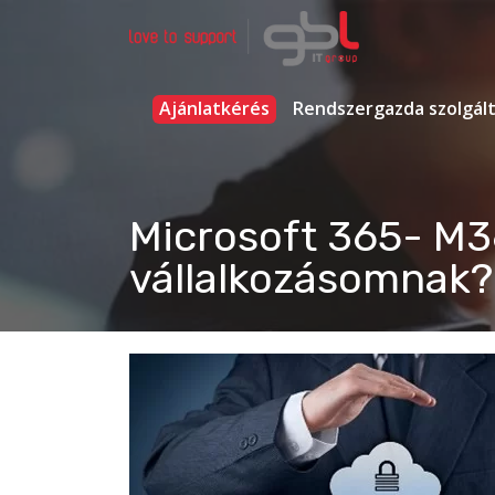
Ugrás
a
tartalomhoz
Rendszergazda Szolgáltatás Budapest
gbl IT group
Ajánlatkérés
Rendszergazda szolgál
Microsoft 365- M36
vállalkozásomnak?