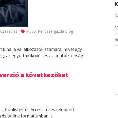
K
K
M
ozzászólás
M365
,
Rendszergazda Blog
R
t kínál a vállalkozások számára, mivel egy
ség, az együttműködés és az adatbiztonság
 verzió a következőket
, Publisher és Access teljes telepített
n és online formátumban is.