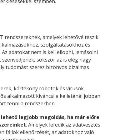
zerkiesésekkel szemben.
IT rendszereknek, amelyek lehetővé teszik
 alkalmazásokhoz, szolgáltatásokhoz és
Az adatokat nem is kell ellopni, lemásolni
t szenvedjenek, sokszor az is elég nagy
mély tudomást szerez bizonyos bizalmas
kerek, kártékony robotok és vírusok
sős alkalmazott kíváncsi a kelleténél jobban
rt tenni a rendszerben.
 lehető legjobb megoldás, ha már előre
dszereinket
. Amelyek lefedik az adatvesztés
en fájlok ellenőrzését, az adatokhoz való
g sorolhatnánk.