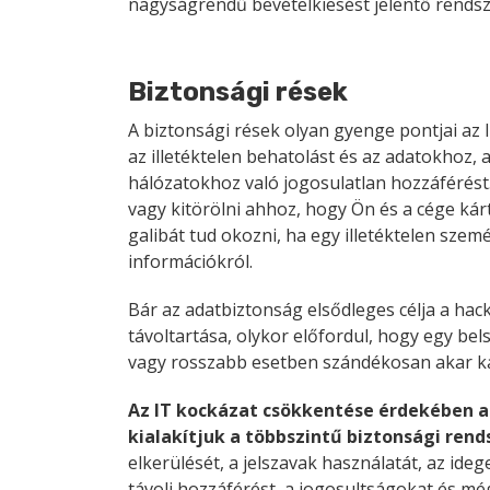
nagyságrendű bevételkiesést jelentő rends
Biztonsági rések
A biztonsági rések olyan gyenge pontjai az 
az illetéktelen behatolást és az adatokhoz,
hálózatokhoz való jogosulatlan hozzáférést. 
vagy kitörölni ahhoz, hogy Ön és a cége kár
galibát tud okozni, ha egy illetéktelen sze
információkról.
Bár az adatbiztonság elsődleges célja a hac
távoltartása, olykor előfordul, hogy egy bel
vagy rosszabb esetben szándékosan akar ká
Az IT kockázat csökkentése érdekében a
kialakítjuk a többszintű biztonsági ren
elkerülését, a jelszavak használatát, az ideg
távoli hozzáférést, a jogosultságokat és mé