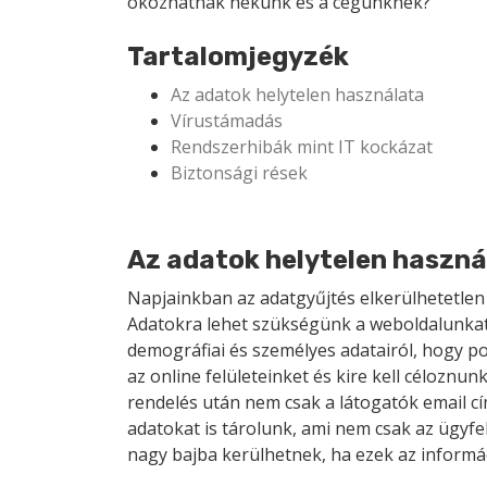
okozhatnak nekünk és a cégünknek?
Tartalomjegyzék
Az adatok helytelen használata
Vírustámadás
Rendszerhibák mint IT kockázat
Biztonsági rések
Az adatok helytelen haszná
Napjainkban az adatgyűjtés elkerülhetetlen
Adatokra lehet szükségünk a weboldalunkat 
demográfiai és személyes adatairól, hogy p
az online felületeinket és kire kell céloznun
rendelés után nem csak a látogatók email c
adatokat is tárolunk, ami nem csak az ügyfel
nagy bajba kerülhetnek, ha ezek az informá