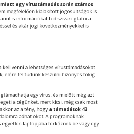
 miatt egy vírustámadás során számos
nem megfelelően kialakított jogosultságok is
anul is információkat tud szivárogtatni a
téssel és akár jogi következményekkel is
a kell venni a lehetséges vírustámadásokat
k, előre fel tudunk készülni bizonyos fokig
gtámadhatja egy vírus, és mielőtt még azt
geti a cégünket, mert kicsi, még csak most
 akkor az a tény, hogy
a támadások 43
dalomra adhat okot. A programoknak
s egyetlen laptopjába férkőznek be vagy egy