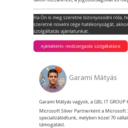
Ha Ön is meg szeretne bizonyosodni róla, ho
szeretné növelni cége hatékonyságát, akkor
szolgáltatás ajánlatunkat.
Ajánlatkérés rendszergazda szolgáltatásra
Garami Mátyás
Garami Mátyás vagyok, a GBL IT GROUP K
Microsoft Silver Partnerként a Microsof
specializálódtunk, melyben közel 70 váll
támogatást.