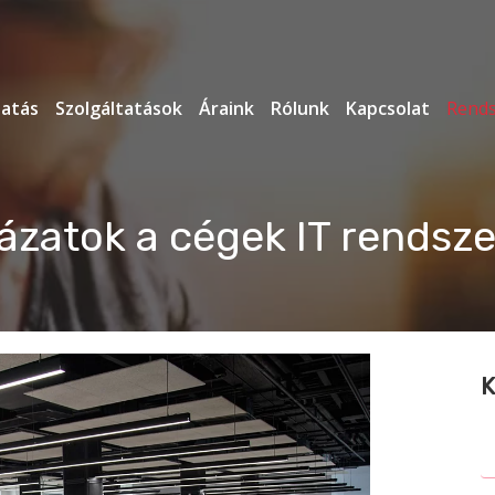
tatás
Szolgáltatások
Áraink
Rólunk
Kapcsolat
Rends
ázatok a cégek IT rendsz
K
S
fo