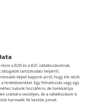
lata
 része a B2B és a B2C vállalkozásoknak.
látogatók tartózkodási helyéről,
ontosabb képet kapjunk arról, hogy kik nézik
k a hirdetéseinkkel. Egy feliratkozás vagy egy
íméhez tudunk hozzáférni, de bankkártya
ek számára veszélyes, de a vállalkozások is
ciók harmadik fél kezébe jutnak.