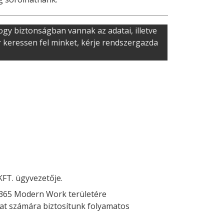
gy biztonságban vannak az adatai, illetve
 keressen fel minket, kérje rendszergazda
FT. ügyvezetője.
t 365 Modern Work területére
alat számára biztosítunk folyamatos