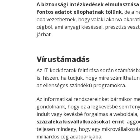
A biztonsági intézkedések elmulasztása
fontos adatot ellophatnak tőlünk
, de a 
oda vezethetnek, hogy valaki akarva-akaratl
cégből, ami anyagi kieséssel, presztízs vesz
járhat.
Vírustámadás
Az IT kockázatok feltárása során számításb
is, hiszen, ha tudjuk, hogy mire számíthatun
az ellenséges szándékú programokra.
Az informatikai rendszereinket bármikor me
gondolnánk, hogy ez a legkevésbé sem fenye
indult vagy kevésbé forgalmas a weboldala,
százaléka kisvállalkozásokat érint
, aggo
teljesen mindegy, hogy egy mikrovállalkozá
milliárdos cég adatparkjába.