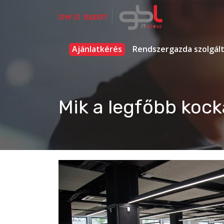
Ugrás
a
tartalomhoz
Rendszergazda Szolgáltatás Budapest
gbl IT group
Ajánlatkérés
Rendszergazda szolgál
Mik a legfőbb kock