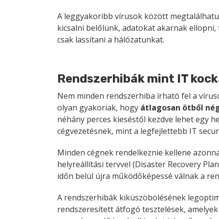
A leggyakoribb vírusok között megtalálhat
kicsalni belőlünk, adatokat akarnak ellopni,
csak lassítani a hálózatunkat.
Rendszerhibák
mint IT koc
Nem minden rendszerhiba írható fel a vírus
olyan gyakoriak, hogy
átlagosan ötből nég
néhány perces kieséstől kezdve lehet egy het
cégvezetésnek, mint a legfejlettebb IT secu
Minden cégnek rendelkeznie kellene azonnal
helyreállítási tervvel (Disaster Recovery Pla
időn belül újra működőképessé válnak a ren
A rendszerhibák kiküszöbölésének legoptim
rendszeresített átfogó tesztelések, amelye