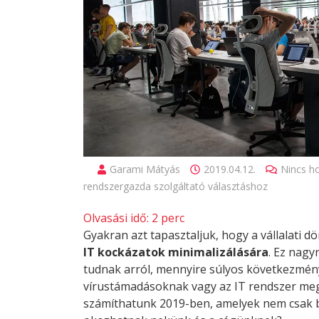
Garami Mátyás
2019.04.12.
Nincs h
rendszergazda szolgáltató választáshoz
Olvasási idő:
2
perc
Gyakran azt tapasztaljuk, hogy a vállalati 
IT kockázatok minimalizálására
. Ez nag
tudnak arról, mennyire súlyos következmény
vírustámadásoknak vagy az IT rendszer me
számíthatunk 2019-ben, amelyek nem csak b