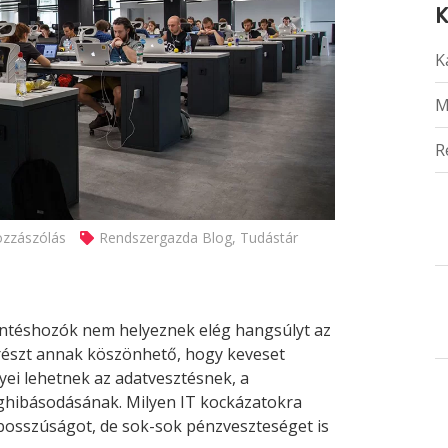
K
K
M
R
ozzászólás
Rendszergazda Blog
,
Tudástár
döntéshozók nem helyeznek elég hangsúlyt az
yrészt annak köszönhető, hogy keveset
ei lehetnek az adatvesztésnek, a
ghibásodásának. Milyen IT kockázatokra
osszúságot, de sok-sok pénzveszteséget is