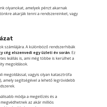
unk olyanokat, amelyek pénzt akarnak
 tönkre akarják tenni a rendszereinket, vagy
kázat
ok számlájára. A különböző rendszerhibák
y cég elszenvedi egy üzleti év során
. Ez
es leállás is, ami még többe is kerülhet a
rity megoldások.
i megoldással, vagyis olyan katasztrófa
n), amely segítségével a lehető legrövidebb
dszerek.
álisabb módja a megelőzés és a
k megvédhetnek az akár milliós