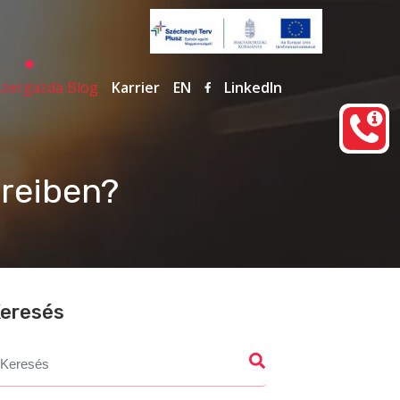
zergazda Blog
Karrier
EN
LinkedIn
ereiben?
eresés
earch
r: