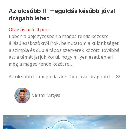
Az olcsóbb IT megoldás később jóval
drágább lehet
Olvasási idő:
4
perc
Ebben a bejegyzésben a magas rendelkezésre
állású eszközökről írok, bemutatom a különbséget
a szimpla és dupla tápos szerverek között, továbbá
azt a témát járjuk körül, hogy milyen esetben éri
meg a magas rendelkezésre...
Az olcsóbb IT megoldás később jóval drágább lehet
Garami Mátyás