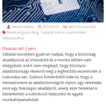
Garami Mátyás
2019.06.07.
Nincs hozzászólás
Rendszergazda Blog
,
Tudástár szerver üzemeltetés
választásához
Olvasási idő:
2
perc
Vállalati körökben gyakran halljuk, hogy a biztonság
akadályozza az innovációt és a munka időben való
elvégzését, ezért nem meglepő, hogy bizonyos
adatbiztonsági résekről még a legfelsőbb vezetésnek is
tudomása van. Számos felmérésből kiderül, hogy a
menedzsment az adatbiztonságról olykor úgy vélekedik,
mint egy felesleges akadályról, amely akár hetekkel is
késleltetheti a különböző fejlesztési és egyéb
munkafolyamatokat.