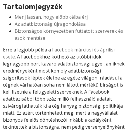
Tartalomjegyzék
Menj lassan, hogy előbb célba érj
Az adatbiztonság újragondolása
Biztonságos környezetben futtatott szerverek és
azok mentése
Erre a legjobb példa a
Facebook márciusi és áprilisi
esete
. A Facebookhoz köthető az utóbbi idők
legnagyobb port kavaró adatbiztonsági ügyei, amiknek
eredményeként most komoly adatbiztonsági
szigorítások léptek életbe az egész világon, ráadásul a
cégnek várhatóan soha nem látott mértékű bírságot is
kell fizetnie a felügyeleti szerveknek. A Facebook
adatbázisából több száz millió felhasználó adatait
szivárogtathatták ki a cég hanyag biztonsági politikája
miatt. Ez azért történhetett meg, mert a nagyvállalat
bizonyos felelős döntéshozói inkább akadályként
tekintettek a biztonságra, nem pedig versenyelőnyként.