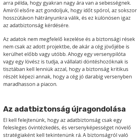
arra példa, hogy gyakran nagy ára van a sebességnek.
Amiről elsőre azt gondoljuk, hogy időt spórol, az sokszor
hosszútávon hátrányunkra válik, és ez különösen igaz
az adatbiztonság kérdésére.
Az adatok nem megfelelő kezelése és a biztonsági rések
nem csak az adott projektbe, de akár a cég jövőjébe is
kerülhet előbb vagy utóbb. Ahogy egy versenypilóta
vagy egy lövész is tudja, a vállalati döntéshozóknak is
tisztában kell lenniük azzal, hogy a biztonság kritikus
részét képezi annak, hogy a cég jó darabig versenyben
maradhasson a piacon.
Az adatbiztonság újragondolása
El kell felejtenünk, hogy az adatbiztonság csak egy
felesleges óvintézkedés, és versenyképességet növelő
stratégiaként kell tekintenünk rá. A biztonságról való