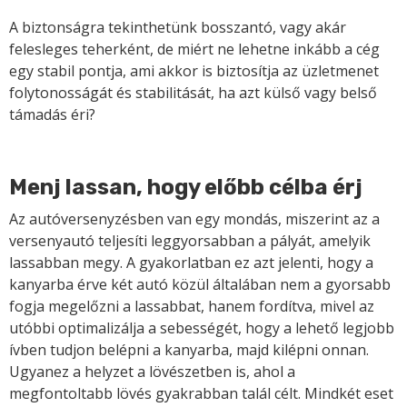
A biztonságra tekinthetünk bosszantó, vagy akár
felesleges teherként, de miért ne lehetne inkább a cég
egy stabil pontja, ami akkor is biztosítja az üzletmenet
folytonosságát és stabilitását, ha azt külső vagy belső
támadás éri?
Menj lassan, hogy előbb célba érj
Az autóversenyzésben van egy mondás, miszerint az a
versenyautó teljesíti leggyorsabban a pályát, amelyik
lassabban megy. A gyakorlatban ez azt jelenti, hogy a
kanyarba érve két autó közül általában nem a gyorsabb
fogja megelőzni a lassabbat, hanem fordítva, mivel az
utóbbi optimalizálja a sebességét, hogy a lehető legjobb
ívben tudjon belépni a kanyarba, majd kilépni onnan.
Ugyanez a helyzet a lövészetben is, ahol a
megfontoltabb lövés gyakrabban talál célt. Mindkét eset