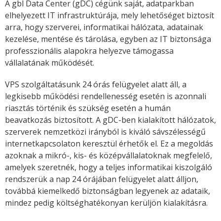
A gbl Data Center (gDC) cégünk saját, adatparkban
elhelyezett IT infrastruktúrája, mely lehetőséget biztosít
arra, hogy szerverei, informatikai hálózata, adatainak
kezelése, mentése és tárolása, egyben az IT biztonsága
professzionális alapokra helyezve támogassa
vállalatának működését.
VPS szolgáltatásunk 24 órás felügyelet alatt áll, a
legkisebb működési rendellenesség esetén is azonnali
riasztás történik és szükség esetén a humán
beavatkozás biztosított. A gDC-ben kialakított hálózatok,
szerverek nemzetközi irányból is kiváló sávszélességű
internetkapcsolaton keresztül érhetők el. Ez a megoldás
azoknak a mikró-, kis- és középvállalatoknak megfelelő,
amelyek szeretnék, hogy a teljes informatikai kiszolgáló
rendszerük a nap 24 órájában felügyelet alatt álljon,
továbbá kiemelkedő biztonságban legyenek az adataik,
mindez pedig költséghatékonyan kerüljön kialakításra.