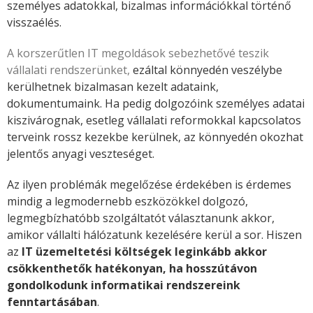
személyes adatokkal, bizalmas információkkal történő
visszaélés.
A korszerűtlen IT megoldások sebezhetővé teszik
vállalati rendszerünket,
ezáltal könnyedén veszélybe
kerülhetnek bizalmasan kezelt adataink,
dokumentumaink. Ha pedig dolgozóink személyes adatai
kiszivárognak, esetleg vállalati reformokkal kapcsolatos
terveink rossz kezekbe kerülnek, az könnyedén okozhat
jelentős anyagi veszteséget.
Az ilyen problémák megelőzése érdekében is érdemes
mindig a legmodernebb eszközökkel dolgozó,
legmegbízhatóbb szolgáltatót választanunk akkor,
amikor vállalti hálózatunk kezelésére kerül a sor. Hiszen
az
IT üzemeltetési költségek leginkább akkor
csökkenthetők hatékonyan, ha hosszútávon
gondolkodunk informatikai rendszereink
fenntartásában
.