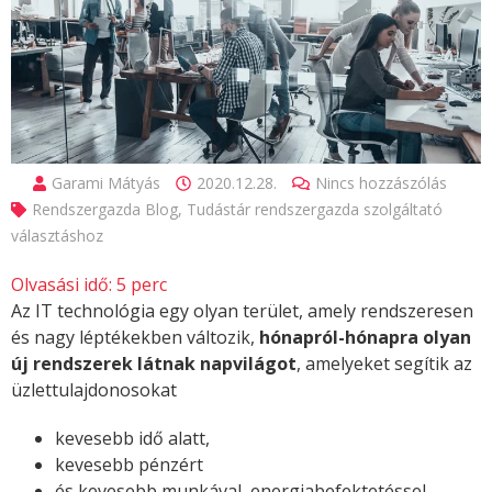
Garami Mátyás
2020.12.28.
Nincs hozzászólás
Rendszergazda Blog
,
Tudástár rendszergazda szolgáltató
választáshoz
Olvasási idő:
5
perc
Az IT technológia egy olyan terület, amely rendszeresen
és nagy léptékekben változik,
hónapról-hónapra olyan
új rendszerek látnak napvilágot
, amelyeket segítik az
üzlettulajdonosokat
kevesebb idő alatt,
kevesebb pénzért
és kevesebb munkával, energiabefektetéssel