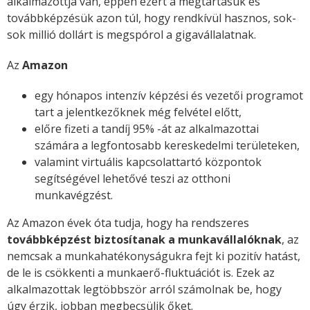
alkalmazottja van, éppen ezért a megtartásuk és
továbbképzésük azon túl, hogy rendkívül hasznos, sok-
sok millió dollárt is megspórol a gigavállalatnak.
Az
Amazon
egy hónapos intenzív képzési és vezetői programot
tart a jelentkezőknek még felvétel előtt,
előre fizeti a tandíj 95% -át az alkalmazottai
számára a legfontosabb kereskedelmi területeken,
valamint virtuális kapcsolattartó központok
segítségével lehetővé teszi az otthoni
munkavégzést.
Az Amazon évek óta tudja, hogy ha rendszeres
továbbképzést biztosítanak a munkavállalóknak
, az
nemcsak a munkahatékonyságukra fejt ki pozitív hatást,
de le is csökkenti a munkaerő-fluktuációt is. Ezek az
alkalmazottak legtöbbször arról számolnak be, hogy
úgy érzik, jobban megbecsülik őket.