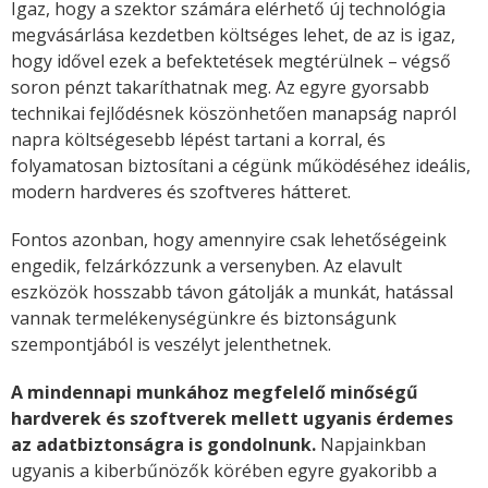
Igaz, hogy a szektor számára elérhető új technológia
megvásárlása kezdetben költséges lehet, de az is igaz,
hogy idővel ezek a befektetések megtérülnek – végső
soron pénzt takaríthatnak meg. Az egyre gyorsabb
technikai fejlődésnek köszönhetően manapság napról
napra költségesebb lépést tartani a korral, és
folyamatosan biztosítani a cégünk működéséhez ideális,
modern hardveres és szoftveres hátteret.
Fontos azonban, hogy amennyire csak lehetőségeink
engedik, felzárkózzunk a versenyben. Az elavult
eszközök hosszabb távon gátolják a munkát, hatással
vannak termelékenységünkre és biztonságunk
szempontjából is veszélyt jelenthetnek.
A mindennapi munkához megfelelő minőségű
hardverek és szoftverek mellett ugyanis érdemes
az adatbiztonságra is gondolnunk.
Napjainkban
ugyanis a kiberbűnözők körében egyre gyakoribb a