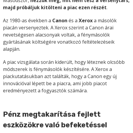
Másodszor,
nézzük meg, mit nem tesz a versenytárs,
majd próbáljuk kitölteni a piac ezen részét
.
Az 1980-as években a
Canon
és a
Xerox
a másolók
piacán versenyeztek. A Xerox szerint a Canon árai
nevetségesen alacsonyak voltak, a fénymásolók
gyártásának költségére vonatkozó feltételezéseik
alapján.
A piac vizsgálata során kiderült, hogy léteznek olcsóbb
módszerek is fénymásolók készítésére. A Xerox a
piackutatásukban azt találták, hogy a Canon egy új
innovációval lépett be a piacra, ami jobb piacot
eredményezett a fogyasztók számára.
Pénz megtakarítása fejlett
eszközökre való befeketéssel