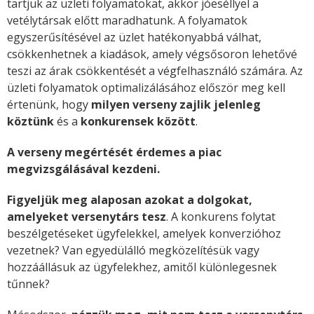
tartjuk az üzleti folyamatokat, akkor jóeséllyel a
vetélytársak előtt maradhatunk. A folyamatok
egyszerűsítésével az üzlet hatékonyabbá válhat,
csökkenhetnek a kiadások, amely végsősoron lehetővé
teszi az árak csökkentését a végfelhasználó számára. Az
üzleti folyamatok optimalizálásához először meg kell
értenünk, hogy
milyen verseny zajlik jelenleg
köztünk
és a
konkurensek között
.
A verseny megértését érdemes a piac
megvizsgálásával kezdeni.
Figyeljük meg alaposan azokat a dolgokat,
amelyeket versenytárs tesz
. A konkurens folytat
beszélgetéseket ügyfelekkel, amelyek konverzióhoz
vezetnek? Van egyedülálló megközelítésük vagy
hozzáállásuk az ügyfelekhez, amitől különlegesnek
tűnnek?