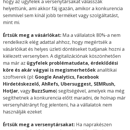
hogy az ügyfelek a versenytársakat válasszák
helyettünk, ami akkor fáj igazán, amikor a konkurencia
semmivel sem kínál jobb terméket vagy szolgáltatást,
mint mi.
Értsük meg a vásárlókat:
Ma a vállalatok 80%-a nem
rendelkezik elég adattal ahhoz, hogy megértsék a
vásárlóikat és helyes üzleti döntéseket tudjanak hozni a
kiélezett versenyben. A digitalizációnak köszönhetően
ma már az
ügyfelek problématudata, érdeklődési
köre és akár vágyai is megismerhetőek
analítikai
szoftverek (pl:
Google Analytics, Facebook
Hirdetéskezelő, AhRefs, Ubersuggest, SEMRush,
HotJar
, vagy
BuzzSumo
) segítségével, amelyek ma még
segíthetnek a konkurencia előtt maradni, de holnap már
versenyhátrányt fog jelenteni, ha a vállalatok nem
használják ezeket
Értsük meg a versenytársakat:
Ha naprakészen