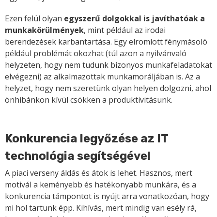
Ezen felül olyan
egyszerű dolgokkal is javíthatóak a
munkakörülmények
, mint például az irodai
berendezések karbantartása. Egy elromlott fénymásoló
például problémát okozhat (túl azon a nyilvánvaló
helyzeten, hogy nem tudunk bizonyos munkafeladatokat
elvégezni) az alkalmazottak munkamoráljában is. Az a
helyzet, hogy nem szeretünk olyan helyen dolgozni, ahol
önhibánkon kívül csökken a produktivitásunk.
Konkurencia legyőzése az IT
technológia segítségével
A piaci verseny áldás és átok is lehet. Hasznos, mert
motivál a keményebb és hatékonyabb munkára, és a
konkurencia támpontot is nyújt arra vonatkozóan, hogy
mi hol tartunk épp. Kihívás, mert mindig van esély rá,