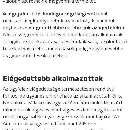
valóban szeretnék-e megvenni a terméket.
A legújabb IT technológia segítségével
tehát
nemcsak megkönnyíthetjük a vásárlást, de mindent
egybe véve
elégedettebbé is tehetjük az ügyfeleket
.
A közösségi média, a hírlevél, blog kiválóan alkalmasak
az ügyfelek tájékoztatására és edukálására, a különböző
bankkártyás fizetési megoldások pedig kényelmesebbé
és gyorsabbá teszik a fizetést.
Elégedettebb alkalmazottak
Az ügyfelek elégedettsége természetesen rendkívül
fontos, de ugyanez elmondható az alkalmazottakról is.
Nélkülük a vállalkozás egyszerűen nem működik, ezért
minden szükséges és lehetséges eszközt meg kell adni
nekik, hogy hatékonyan végezhessék munkájukat. Az
Amazonnak világszerte több, mint 245 ezer