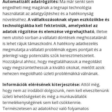
Automatizált adatrögzítés:
Ma már senki sem
engedheti meg magának a tegnapi technológia
használatát az adatgyűjtéshez és a hatékonyság
növeléséhez.
A vállalkozásoknak olyan eszközökbe és
technológiákba kell fektetniük, amelyekkel az
adatok rögzítése és elemzése végrehajtható
, illetve
nem utolsó sorban a vállalati döntések meghozatalánál
is lehet rájuk támaszkodni. A hatékony adatkezelés
megmutatja a vállalati problémák egyes pontjait és a
jelenlegi vagy potenciális szűk keresztmetszeteit.
Hozzájárul ahhoz, hogy megtalálhassuk a megoldást
vagy megszüntethessük a kiváltó okokat, mielőtt azok
nehezen megoldható üzleti problémákká válnának.
Információk elérésének kiterjesztése:
Attól még,
hogy nem az irodából dolgozunk, nem kell elveszítenünk
üzleti lehetőségeket és még a munkavállalók
termelékenységének sem kell csökkennie.
Természetesen az adatokhoz való folyamatos