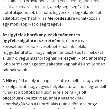
kiszolgálása érdekében.
A Mercedes nemrégiben egy
saját alkalmazást indított
, amely segítségével az
autótulajdonosok bárhol is legyenek, a legkülönfélébb
adatokat nyerhetik ki az
Mercedes
ükre vonatkozóan
egy mobilapplikáció segítségével.
Az ügyfelek hatékony, zökkenőmentes
ügyfélszolgálatot szeretnének
, nem várnak
kevesebbet, és ha kevesebbet kínálunk nekik,
függetlenül attól, hogy milyen fantasztikus termékeket
árulunk, végül máshol fognak keresgélni – ott, ahol még
jobb terméket vagy szolgáltatást kapnak és ahol jobban
bánnak velük.
A
Nike
például olyan magas szintre emelte az ügyfelek
kiszolgálását, hogy egyes helyeken az online megrendelt
ruhákat a boltokban külön erre a célra kijelölt
öltözőfülkékbe szállítják, ahol a vásárlóknak
lehetőségük van a felpróbálás után eldönteni, hogy