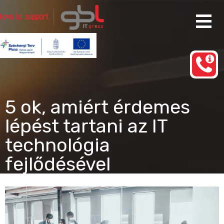
Ugrás
a
tartalomhoz
Rendszergazda Szolgáltatás Budapest
gbl IT group
5 ok, amiért érdemes
lépést tartani az IT
technológia
fejlődésével