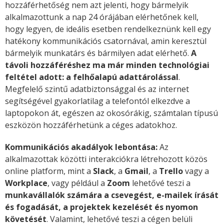
hozzáférhetőség nem azt jelenti, hogy bármelyik
alkalmazottunk a nap 24 órájában elérhetőnek kell,
hogy legyen, de ideális esetben rendelkeznünk kell egy
hatékony kommunikációs csatornával, amin keresztül
bármelyik munkatárs és bármilyen adat elérhető.
A
távoli hozzáféréshez ma már minden technológiai
feltétel adott: a felhőalapú adattárolással
.
Megfelelő szintű adatbiztonsággal és az internet
segítségével gyakorlatilag a telefontól elkezdve a
laptopokon át, egészen az okosórákig, számtalan típusú
eszközön hozzáférhetünk a céges adatokhoz.
Kommunikációs akadályok lebontása:
Az
alkalmazottak közötti interakciókra létrehozott közös
online platform, mint a
Slack
, a
Gmail
, a
Trello
vagy a
Workplace
, vagy például a
Zoom
lehetővé teszi a
munkavállalók számára a csevegést, e-mailek írását
és fogadását, a projektek kezelését és nyomon
követését
. Valamint, lehetővé teszi a cégen belüli