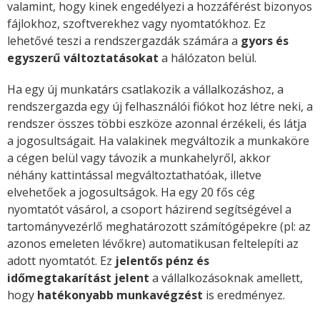
valamint, hogy kinek engedélyezi a hozzáférést bizonyos
fájlokhoz, szoftverekhez vagy nyomtatókhoz. Ez
lehetővé teszi a rendszergazdák számára a
gyors és
egyszerű változtatásokat
a hálózaton belül.
Ha egy új munkatárs csatlakozik a vállalkozáshoz, a
rendszergazda egy új felhasználói fiókot hoz létre neki, a
rendszer összes többi eszköze azonnal érzékeli, és látja
a jogosultságait. Ha valakinek megváltozik a munkaköre
a cégen belül vagy távozik a munkahelyről, akkor
néhány kattintással megváltoztathatóak, illetve
elvehetőek a jogosultságok. Ha egy 20 fős cég
nyomtatót vásárol, a csoport házirend segítségével a
tartományvezérlő meghatározott számítógépekre (pl: az
azonos emeleten lévőkre) automatikusan feltelepíti az
adott nyomtatót. Ez
jelentős pénz és
időmegtakarítást jelent
a vállalkozásoknak amellett,
hogy
hatékonyabb munkavégzést
is eredményez.