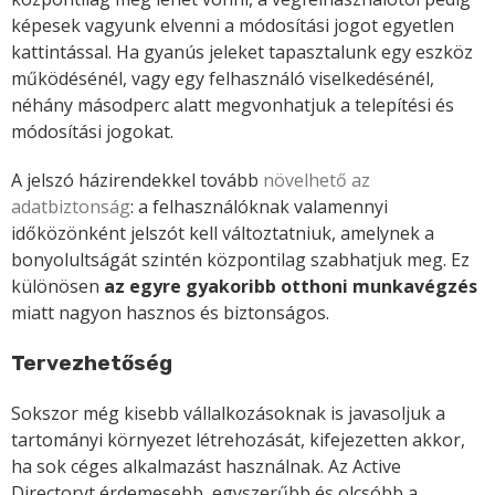
képesek vagyunk elvenni a módosítási jogot egyetlen
kattintással. Ha gyanús jeleket tapasztalunk egy eszköz
működésénél, vagy egy felhasználó viselkedésénél,
néhány másodperc alatt megvonhatjuk a telepítési és
módosítási jogokat.
A jelszó házirendekkel tovább
növelhető az
adatbiztonság
: a felhasználóknak valamennyi
időközönként jelszót kell változtatniuk, amelynek a
bonyolultságát szintén központilag szabhatjuk meg. Ez
különösen
az egyre gyakoribb otthoni munkavégzés
miatt nagyon hasznos és biztonságos.
Tervezhetőség
Sokszor még kisebb vállalkozásoknak is javasoljuk a
tartományi környezet létrehozását, kifejezetten akkor,
ha sok céges alkalmazást használnak. Az Active
Directoryt érdemesebb, egyszerűbb és olcsóbb a