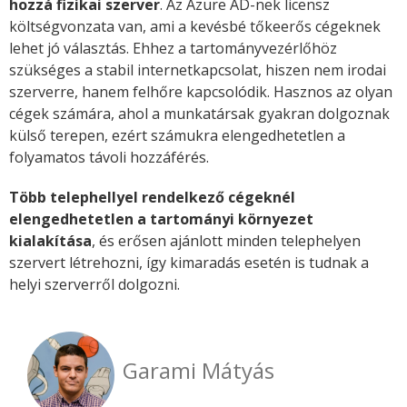
hozzá fizikai szerver
. Az Azure AD-nek licensz
költségvonzata van, ami a kevésbé tőkeerős cégeknek
lehet jó választás. Ehhez a tartományvezérlőhöz
szükséges a stabil internetkapcsolat, hiszen nem irodai
szerverre, hanem felhőre kapcsolódik. Hasznos az olyan
cégek számára, ahol a munkatársak gyakran dolgoznak
külső terepen, ezért számukra elengedhetetlen a
folyamatos távoli hozzáférés.
Több telephellyel rendelkező cégeknél
elengedhetetlen a tartományi környezet
kialakítása
, és erősen ajánlott minden telephelyen
szervert létrehozni, így kimaradás esetén is tudnak a
helyi szerverről dolgozni.
Garami Mátyás