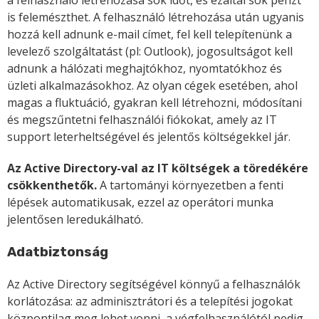
a felhasználó létrehozása sok időt, és ezáltal sok pénzt
is felemészthet. A felhasználó létrehozása után ugyanis
hozzá kell adnunk e-mail címet, fel kell telepítenünk a
levelező szolgáltatást (pl: Outlook), jogosultságot kell
adnunk a hálózati meghajtókhoz, nyomtatókhoz és
üzleti alkalmazásokhoz. Az olyan cégek esetében, ahol
magas a fluktuáció, gyakran kell létrehozni, módosítani
és megszűntetni felhasználói fiókokat, amely az IT
support leterheltségével és jelentős költségekkel jár.
Az Active Directory-val az IT költségek a töredékére
csökkenthetők.
A tartományi környezetben a fenti
lépések automatikusak, ezzel az operátori munka
jelentősen leredukálható.
Adatbiztonság
Az Active Directory segítségével könnyű a felhasználók
korlátozása: az adminisztrátori és a telepítési jogokat
központilag meg lehet vonni, a végfelhasználótól pedig