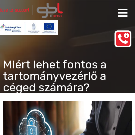
Ugrás
a
tartalomhoz
Rendszergazda Szolgáltatás Budapest
gbl IT group
Miért lehet fontos a
tartományvezérlő a
céged számára?