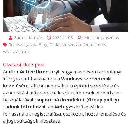
Garami Mátyás
2020.11.08.
Nincs hozzászólás
Rendszergazda Blog
,
Tudástár szerver üzemeltetés
választásához
Olvasási idő:
3
perc
Amikor
Active Directory
t, vagy másnéven tartományi
környezetet használunk a
Windows szervereink
kezelésér
e, akkor nemcsak a központi vezérlésre és
azonosítási műveletekre leszünk képesek. A rendszer
használatával
csoport házirendeket (Group policy)
tudunk létrehozni
, amivel egyszerűvé válik a
felhasználók regisztrálása, eszközök hozzárendelése és
a jogosultságok kiosztása.