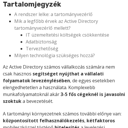
Tartalomjegyzék
A rendszer lelke: a tartományvezérlő
Mik a legfőbb érvek az Active Directory
tartományvezérlő mellett?
IT üzemeltetési költségek csökkentése
Adatbiztonság
Tervezhetőség
Milyen technológia szükséges hozzá?
Az Active Directory számos vállalkozás számára nem
csak hasznos
segítséget nyújthat a vállalati
folyamatok levezénylésében
, de egyes esetekben
elengedhetetlen a használata. Komplexebb
munkafolyamatoknál akár
3-5 fős cégeknél is javasolni
szoktuk
a bevezetését.
A tartományi környezetnek számos további előnye van:
központosított felhasználókezelés
,
kétfaktoros
mobileszközzel történő
hitelesítés
a levelezési