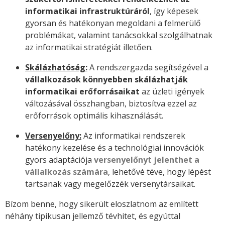
informatikai infrastruktúráról
, így képesek
gyorsan és hatékonyan megoldani a felmerülő
problémákat, valamint tanácsokkal szolgálhatnak
az informatikai stratégiát illetően.
Skálázhatóság:
A rendszergazda segítségével a
vállalkozások könnyebben skálázhatják
informatikai erőforrásaikat
az üzleti igények
változásával összhangban, biztosítva ezzel az
erőforrások optimális kihasználását.
Versenyelőny:
Az informatikai rendszerek
hatékony kezelése és a technológiai innovációk
gyors adaptációja
versenyelőnyt jelenthet a
vállalkozás számára
, lehetővé téve, hogy lépést
tartsanak vagy megelőzzék versenytársaikat.
Bízom benne, hogy sikerült eloszlatnom az említett
néhány tipikusan jellemző tévhitet, és egyúttal