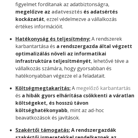
figyelmet fordítanak az adatbiztonságra,
megelőzve az
adatvesztés
és adatsértés
kockázatát
, ezzel védelmezve a vállalkozás
értékes információit.
Hatékonyság és teljesítmény:
A rendszerek
karbantartása és
a rendszergazda által végzett
optimalizálás növeli az informatikai
infrastruktúra teljesítményét
, lehetővé téve a
vállalkozás számára, hogy gyorsabban és
hatékonyabban végezze el a feladatait.
Költségmegtakarítás:
A
megelőző karbantartás
és
a hibák gyors elhárítása csökkenti a váratlan
költségeket, és hosszú távon
költséghatékonyabb
, mint az ad-hoc
beavatkozások és javítások.
Szakértői támogatás:
A rendszergazdák
szakértői ismeretekkel rendelkeznek az