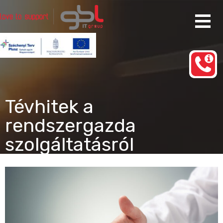
Ugrás
a
tartalomhoz
Rendszergazda Szolgáltatás Budapest
gbl IT group
Tévhitek a
rendszergazda
szolgáltatásról