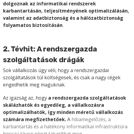
dolgoznak az informatikai rendszerek
karbantartásán, teljesítményének optimalizálásán,
valamint az adatbiztonság és a hálózatbiztonság
folyamatos biztosításán
.
2. Tévhit: A rendszergazda
szolgáltatások drágák
Sok vállalkozás úgy véli, hogy a rendszergazdai
szolgáltatások túl költségesek, és csak a nagy cégek
engedhetik meg maguknak.
Az igazság az, hogy
a rendszergazda szolgáltatások
skálázhatók és egyedileg, a vállalkozásra
optimalizálhatók, így minden méretű vállalkozás
számára megfizethetőek.
A
hibamegelőzés, a
karbantartás és a hatékony informatikai infrastruktúra
hosszú távon pénzt takaríthat meg
.