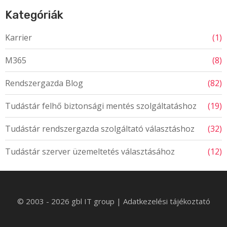
Kategóriák
Karrier
(1)
M365
(8)
Rendszergazda Blog
(82)
Tudástár felhő biztonsági mentés szolgáltatáshoz
(19)
Tudástár rendszergazda szolgáltató választáshoz
(32)
Tudástár szerver üzemeltetés választásához
(12)
© 2003 - 2026 gbl IT group
|
Adatkezelési tájékoztató