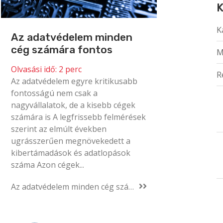
K
K
Az adatvédelem minden
cég számára fontos
M
Olvasási idő:
2
perc
R
Az adatvédelem egyre kritikusabb
fontosságú nem csak a
nagyvállalatok, de a kisebb cégek
számára is A legfrissebb felmérések
szerint az elmúlt években
ugrásszerűen megnövekedett a
kibertámadások és adatlopások
száma Azon cégek...
Az adatvédelem minden cég számára fontos