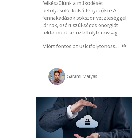
felkészülünk a működését
befolyásoló, külső tényezőkre A
fennakadások sokszor veszteséggel
járnak, ezért szükséges energiát
fektetnünk az üzletfolytonosság...
Miért fontos az üzletfolytonosság egy cég életében?
Garami Mátyás