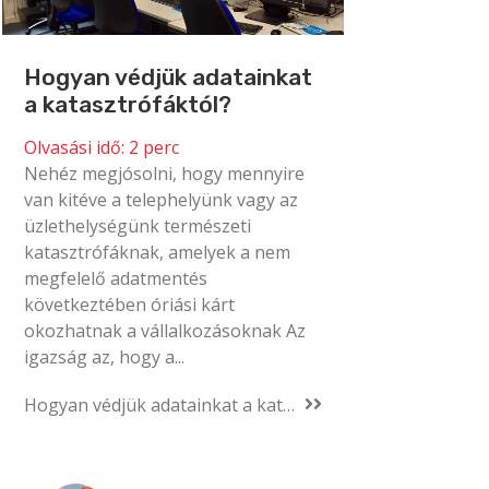
Hogyan védjük adatainkat
a katasztrófáktól?
Olvasási idő:
2
perc
Nehéz megjósolni, hogy mennyire
van kitéve a telephelyünk vagy az
üzlethelységünk természeti
katasztrófáknak, amelyek a nem
megfelelő adatmentés
következtében óriási kárt
okozhatnak a vállalkozásoknak Az
igazság az, hogy a...
Hogyan védjük adatainkat a katasztrófáktól?