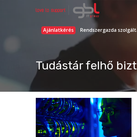
Ugrás
a
tartalomhoz
Rendszergazda Szolgáltatás Budapest
gbl IT group
Ajánlatkérés
Rendszergazda szolgált
Tudástár felhő biz