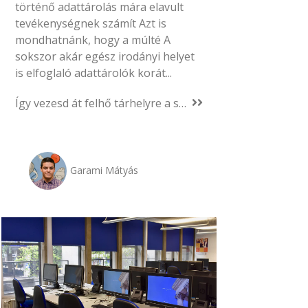
történő adattárolás mára elavult
tevékenységnek számít Azt is
mondhatnánk, hogy a múlté A
sokszor akár egész irodányi helyet
is elfoglaló adattárolók korát...
Így vezesd át felhő tárhelyre a saját vállalkozásod
Garami Mátyás