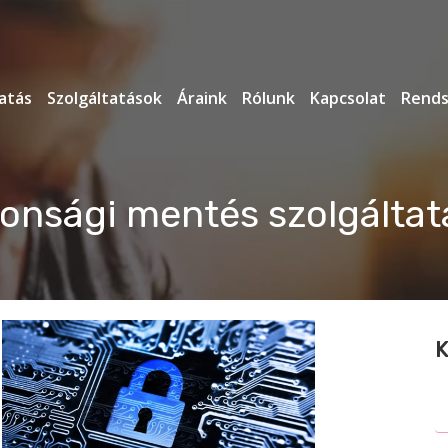
atás
Szolgáltatások
Áraink
Rólunk
Kapcsolat
Rends
tonsági mentés szolgálta
K
S
fo