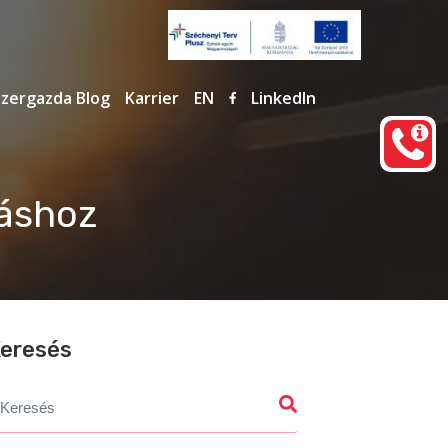
zergazda Blog
Karrier
EN
LinkedIn
táshoz
eresés
earch
r: