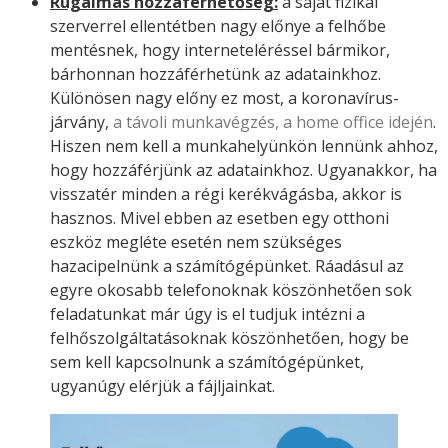
Rugalmas hozzáférhetőség:
a saját fizikai
szerverrel ellentétben nagy előnye a felhőbe
mentésnek, hogy interneteléréssel bármikor,
bárhonnan hozzáférhetünk az adatainkhoz.
Különösen nagy előny ez most, a koronavírus-
járvány,
a távoli munkavégzés, a home office idején
.
Hiszen nem kell a munkahelyünkön lennünk ahhoz,
hogy hozzáférjünk az adatainkhoz. Ugyanakkor, ha
visszatér minden a régi kerékvágásba, akkor is
hasznos. Mivel ebben az esetben egy otthoni
eszköz megléte esetén nem szükséges
hazacipelnünk a számítógépünket. Ráadásul az
egyre okosabb telefonoknak köszönhetően sok
feladatunkat már úgy is el tudjuk intézni a
felhőszolgáltatásoknak köszönhetően, hogy be
sem kell kapcsolnunk a számítógépünket,
ugyanúgy elérjük a fájljainkat.