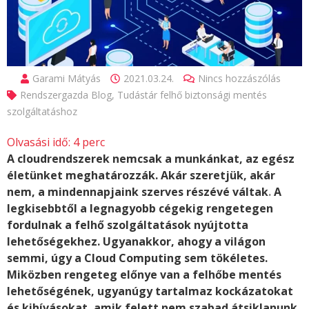
Garami Mátyás
2021.03.24.
Nincs hozzászólás
Rendszergazda Blog
,
Tudástár felhő biztonsági mentés
szolgáltatáshoz
Olvasási idő:
4
perc
A cloudrendszerek nemcsak a munkánkat, az egész
életünket meghatározzák. Akár szeretjük, akár
nem, a mindennapjaink szerves részévé váltak
.
A
legkisebbtől a legnagyobb cégekig rengetegen
fordulnak a felhő szolgáltatások nyújtotta
lehetőségekhez. Ugyanakkor, ahogy a világon
semmi, úgy a Cloud Computing sem tökéletes.
Miközben rengeteg előnye van a felhőbe mentés
lehetőségének, ugyanúgy tartalmaz kockázatokat
és kihívásokat, amik felett nem szabad átsiklanunk.