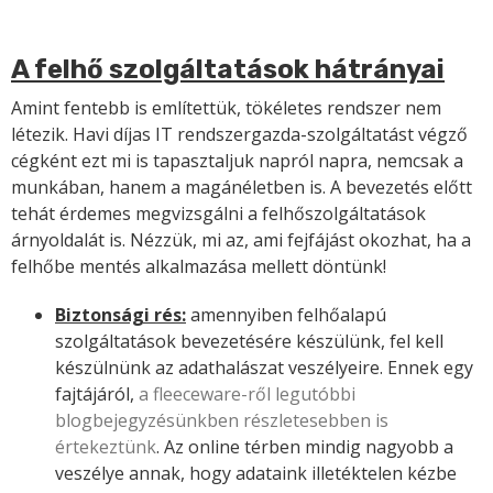
A felhő szolgáltatások hátrányai
Amint fentebb is említettük, tökéletes rendszer nem
létezik. Havi díjas IT rendszergazda-szolgáltatást végző
cégként ezt mi is tapasztaljuk napról napra, nemcsak a
munkában, hanem a magánéletben is. A bevezetés előtt
tehát érdemes megvizsgálni a felhőszolgáltatások
árnyoldalát is. Nézzük, mi az, ami fejfájást okozhat, ha a
felhőbe mentés alkalmazása mellett döntünk!
Biztonsági rés:
amennyiben felhőalapú
szolgáltatások bevezetésére készülünk, fel kell
készülnünk az adathalászat veszélyeire. Ennek egy
fajtájáról,
a fleeceware-ről legutóbbi
blogbejegyzésünkben részletesebben is
értekeztünk
. Az online térben mindig nagyobb a
veszélye annak, hogy adataink illetéktelen kézbe