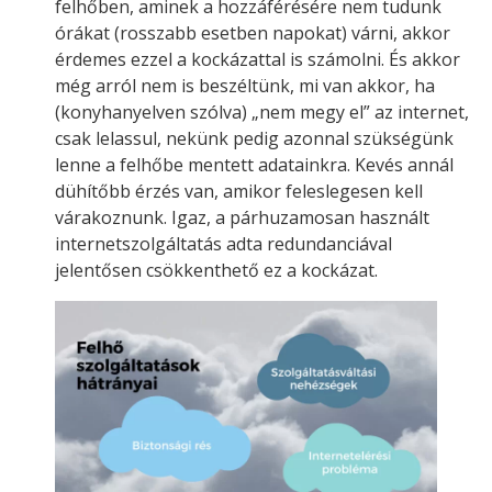
felhőben, aminek a hozzáférésére nem tudunk
órákat (rosszabb esetben napokat) várni, akkor
érdemes ezzel a kockázattal is számolni. És akkor
még arról nem is beszéltünk, mi van akkor, ha
(konyhanyelven szólva) „nem megy el” az internet,
csak lelassul, nekünk pedig azonnal szükségünk
lenne a felhőbe mentett adatainkra. Kevés annál
dühítőbb érzés van, amikor feleslegesen kell
várakoznunk. Igaz, a párhuzamosan használt
internetszolgáltatás adta redundanciával
jelentősen csökkenthető ez a kockázat.