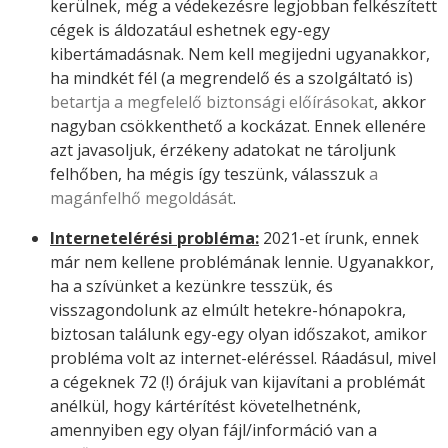
kerülnek, még a védekezésre legjobban felkészített
cégek is áldozatául eshetnek egy-egy
kibertámadásnak. Nem kell megijedni ugyanakkor,
ha mindkét fél (a megrendelő és a szolgáltató is)
betartja a megfelelő biztonsági előírásokat
, akkor
nagyban csökkenthető a kockázat. Ennek ellenére
azt javasoljuk, érzékeny adatokat ne tároljunk
felhőben, ha mégis így teszünk, válasszuk
a
magánfelhő megoldását
.
Internetelérési probléma:
2021-et írunk, ennek
már nem kellene problémának lennie. Ugyanakkor,
ha a szívünket a kezünkre tesszük, és
visszagondolunk az elmúlt hetekre-hónapokra,
biztosan találunk egy-egy olyan időszakot, amikor
probléma volt az internet-eléréssel. Ráadásul, mivel
a cégeknek 72 (!) órájuk van kijavítani a problémát
anélkül, hogy kártérítést követelhetnénk,
amennyiben egy olyan fájl/információ van a