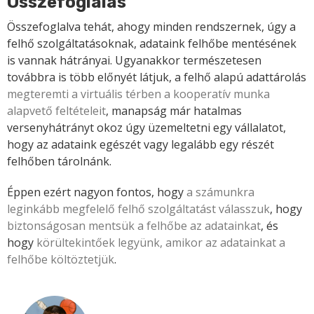
Összefoglalás
Összefoglalva tehát, ahogy minden rendszernek, úgy a
felhő szolgáltatásoknak, adataink felhőbe mentésének
is vannak hátrányai. Ugyanakkor természetesen
továbbra is több előnyét látjuk, a felhő alapú adattárolás
megteremti a virtuális térben a kooperatív munka
alapvető feltételeit
, manapság már hatalmas
versenyhátrányt okoz úgy üzemeltetni egy vállalatot,
hogy az adataink egészét vagy legalább egy részét
felhőben tárolnánk.
Éppen ezért nagyon fontos, hogy
a számunkra
leginkább megfelelő felhő szolgáltatást válasszuk
, hogy
biztonságosan mentsük a felhőbe az adatainkat
, és
hogy
körültekintőek legyünk, amikor az adatainkat a
felhőbe költöztetjük
.