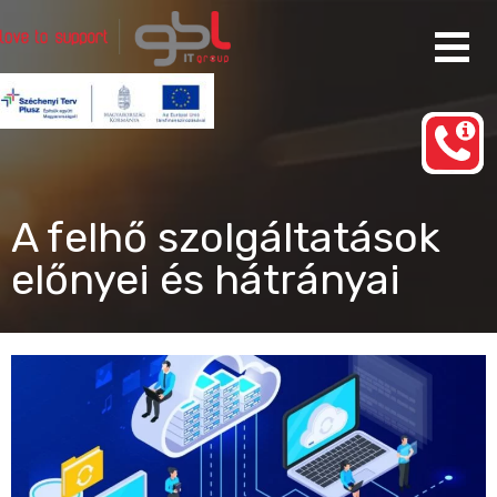
Ugrás
a
tartalomhoz
Rendszergazda Szolgáltatás Budapest
gbl IT group
A felhő szolgáltatások
előnyei és hátrányai